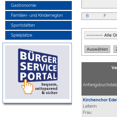
Gastronomie
Familien- und Kinderregion
B
F
Sportstätten
Spielplätze
Ve
Anfangsbuchsta
Kirchenchor Ede
Leiterin
Frau