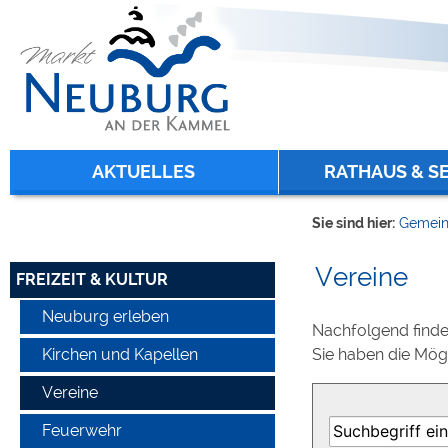
Zum Inhalt
,
zur Navigation
oder
zur Startseite
springen.
chließen
AKTUELLES
RATHAUS & S
Sie sind hier:
Gemein
Vereine
FREIZEIT & KULTUR
Neuburg erleben
Nachfolgend finden
Sie haben die Mög
Kirchen und Kapellen
Vereine
Feuerwehr