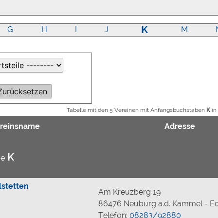
K
G
H
I
J
M
Tabelle mit den 5 Vereinen mit Anfangsbuchstaben
K
in
reinsname
Adresse
K
be
lstetten
Am Kreuzberg 19
86476 Neuburg a.d. Kammel - Ed
Telefon:
08283/92880