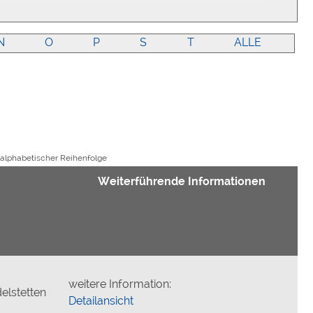
N
O
P
S
T
ALLE
 alphabetischer Reihenfolge
Weiterführende Informationen
weitere Information:
elstetten
Detailansicht