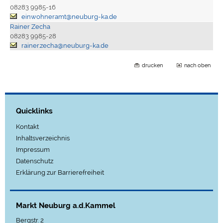
08283 9985-16
einwohneramt@neuburg-ka.de
Rainer Zecha
08283 9985-28
rainer.zecha@neuburg-ka.de
drucken
nach oben
Quicklinks
Kontakt
Inhaltsverzeichnis
Impressum
Datenschutz
Erklärung zur Barrierefreiheit
Markt Neuburg a.d.Kammel
Bergstr. 2