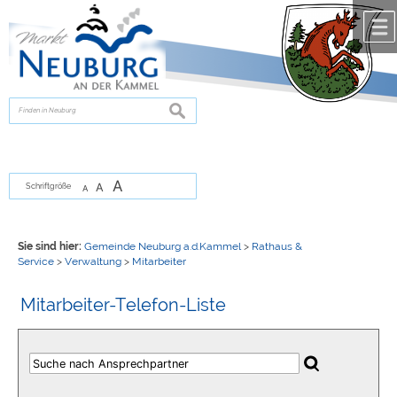
Zum Inhalt
,
zur Navigation
oder
zur Startseite
springen.
chließen
suchen
A
A
Schriftgröße
A
Sie sind hier:
Gemeinde Neuburg a.d.Kammel
>
Rathaus &
Service
>
Verwaltung
>
Mitarbeiter
Mitarbeiter-Telefon-Liste