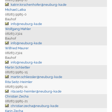
katrin.kirschenhofer@neuburg-ka.de
Michael Latka
08283 9985-0
Bauhof
info@neuburg-ka.de
Wolfgang Mahler
08283 2324
Bauhof
info@neuburg-ka.de
Wilfried Maurer
08283 2324
Bauhof
info@neuburg-ka.de
Martin Schließler
08283 9985-15
martin.schliessler@neuburg-ka.de
Rita Seitz-Heimler
08283 9985-11
rita.seitz-heimler@neuburg-ka.de
Christian Zecha
08283 9985-21
christian.zecha@neuburg-ka.de
Karin Zecha