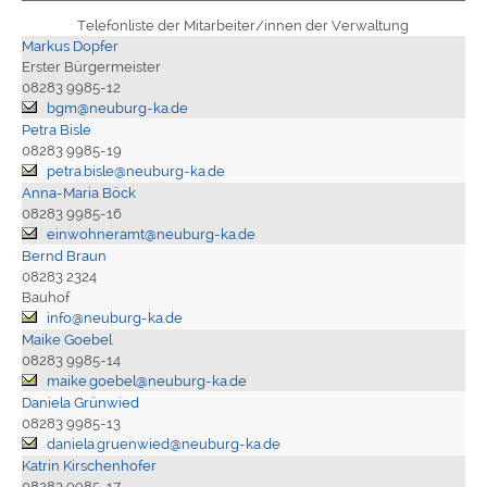
Telefonliste der Mitarbeiter/innen der Verwaltung
Markus Dopfer
Erster Bürgermeister
08283 9985-12
bgm@neuburg-ka.de
Petra Bisle
08283 9985-19
petra.bisle@neuburg-ka.de
Anna-Maria Böck
08283 9985-16
einwohneramt@neuburg-ka.de
Bernd Braun
08283 2324
Bauhof
info@neuburg-ka.de
Maike Goebel
08283 9985-14
maike.goebel@neuburg-ka.de
Daniela Grünwied
08283 9985-13
daniela.gruenwied@neuburg-ka.de
Katrin Kirschenhofer
08283 9985-17