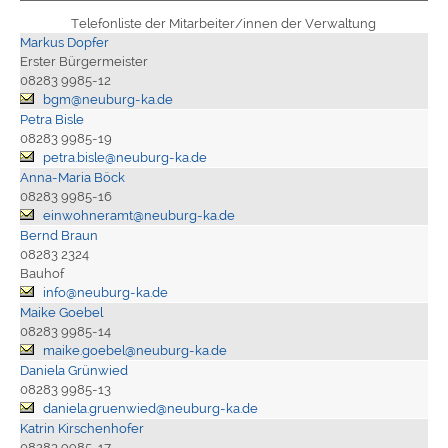
Telefonliste der Mitarbeiter/innen der Verwaltung
Markus Dopfer
Erster Bürgermeister
08283 9985-12
bgm@neuburg-ka.de
Petra Bisle
08283 9985-19
petra.bisle@neuburg-ka.de
Anna-Maria Böck
08283 9985-16
einwohneramt@neuburg-ka.de
Bernd Braun
08283 2324
Bauhof
info@neuburg-ka.de
Maike Goebel
08283 9985-14
maike.goebel@neuburg-ka.de
Daniela Grünwied
08283 9985-13
daniela.gruenwied@neuburg-ka.de
Katrin Kirschenhofer
08283 9985-17