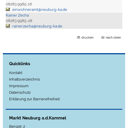
08283 9985-16
einwohneramt@neuburg-ka.de
Rainer Zecha
08283 9985-28
rainer.zecha@neuburg-ka.de
drucken
nach oben
Quicklinks
Kontakt
Inhaltsverzeichnis
Impressum
Datenschutz
Erklärung zur Barrierefreiheit
Markt Neuburg a.d.Kammel
Bergstr. 2