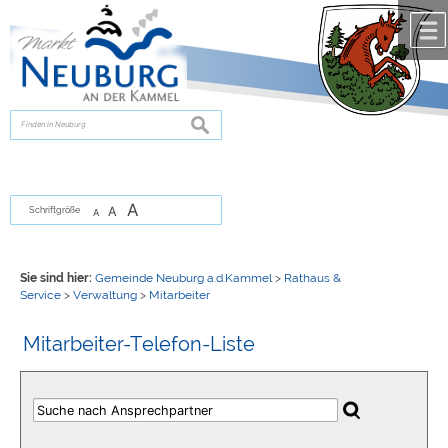
Zum Inhalt
,
zur Navigation
oder
zur Startseite
springen.
chließen
suchen
A
A
Schriftgröße
A
Sie sind hier:
Gemeinde Neuburg a.d.Kammel
>
Rathaus &
Service
>
Verwaltung
>
Mitarbeiter
Mitarbeiter-Telefon-Liste