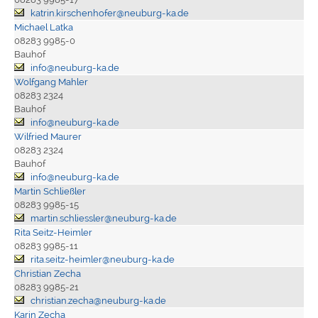
katrin.kirschenhofer@neuburg-ka.de
Michael Latka
08283 9985-0
Bauhof
info@neuburg-ka.de
Wolfgang Mahler
08283 2324
Bauhof
info@neuburg-ka.de
Wilfried Maurer
08283 2324
Bauhof
info@neuburg-ka.de
Martin Schließler
08283 9985-15
martin.schliessler@neuburg-ka.de
Rita Seitz-Heimler
08283 9985-11
rita.seitz-heimler@neuburg-ka.de
Christian Zecha
08283 9985-21
christian.zecha@neuburg-ka.de
Karin Zecha