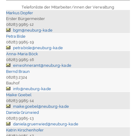
Telefonliste der Mitarbeiter/innen der Verwaltung
Markus Dopfer
Erster Bürgermeister
08283 9985-12
bgm@neuburg-ka.de
Petra Bisle
08283 9985-19
petra.bisle@neuburg-ka.de
Anna-Maria Böck
08283 9985-16
einwohneramt@neuburg-ka.de
Bernd Braun
08283 2324
Bauhof
info@neuburg-ka.de
Maike Goebel
08283 9985-14
maike.goebel@neuburg-ka.de
Daniela Grünwied
08283 9985-13
daniela.gruenwied@neuburg-ka.de
Katrin Kirschenhofer
08283 9985-17