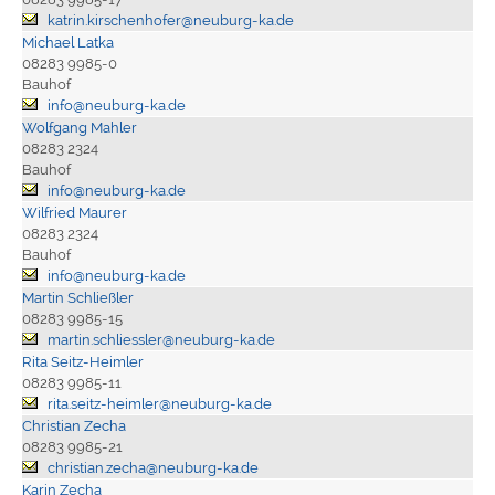
katrin.kirschenhofer@neuburg-ka.de
Michael Latka
08283 9985-0
Bauhof
info@neuburg-ka.de
Wolfgang Mahler
08283 2324
Bauhof
info@neuburg-ka.de
Wilfried Maurer
08283 2324
Bauhof
info@neuburg-ka.de
Martin Schließler
08283 9985-15
martin.schliessler@neuburg-ka.de
Rita Seitz-Heimler
08283 9985-11
rita.seitz-heimler@neuburg-ka.de
Christian Zecha
08283 9985-21
christian.zecha@neuburg-ka.de
Karin Zecha