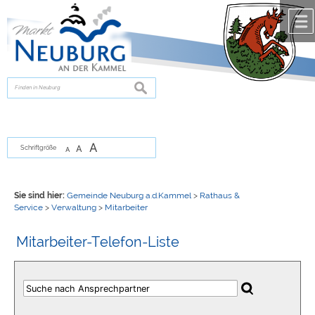
Zum Inhalt
,
zur Navigation
oder
zur Startseite
springen.
chließen
suchen
A
A
Schriftgröße
A
Sie sind hier:
Gemeinde Neuburg a.d.Kammel
>
Rathaus &
Service
>
Verwaltung
>
Mitarbeiter
Mitarbeiter-Telefon-Liste