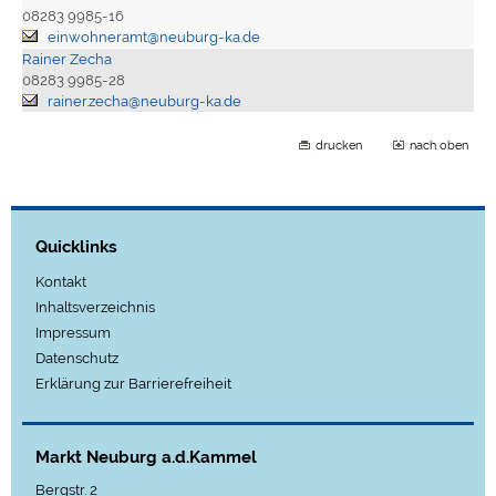
08283 9985-16
einwohneramt@neuburg-ka.de
Rainer Zecha
08283 9985-28
rainer.zecha@neuburg-ka.de
drucken
nach oben
Quicklinks
Kontakt
Inhaltsverzeichnis
Impressum
Datenschutz
Erklärung zur Barrierefreiheit
Markt Neuburg a.d.Kammel
Bergstr. 2