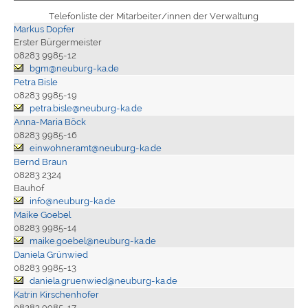
Telefonliste der Mitarbeiter/innen der Verwaltung
Markus Dopfer
Erster Bürgermeister
08283 9985-12
bgm@neuburg-ka.de
Petra Bisle
08283 9985-19
petra.bisle@neuburg-ka.de
Anna-Maria Böck
08283 9985-16
einwohneramt@neuburg-ka.de
Bernd Braun
08283 2324
Bauhof
info@neuburg-ka.de
Maike Goebel
08283 9985-14
maike.goebel@neuburg-ka.de
Daniela Grünwied
08283 9985-13
daniela.gruenwied@neuburg-ka.de
Katrin Kirschenhofer
08283 9985-17