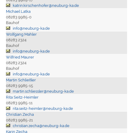
katrin.kirschenhofer@neuburg-ka.de
Michael Latka
08283 9985-0
Bauhof
info@neuburg-ka.de
Wolfgang Mahler
08283 2324
Bauhof
info@neuburg-ka.de
Wilfried Maurer
08283 2324
Bauhof
info@neuburg-ka.de
Martin Schließler
08283 9985-15
martin.schliessler@neuburg-ka.de
Rita Seitz-Heimler
08283 9985-11
rita.seitz-heimler@neuburg-ka.de
Christian Zecha
08283 9985-21
christian.zecha@neuburg-ka.de
Karin Zecha