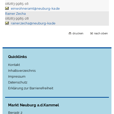
08283 9985-16
einwohneramt@neuburg-ka.de
Rainer Zecha
08283 9985-28
rainer.zecha@neuburg-ka.de
drucken
nach oben
Quicklinks
Kontakt
Inhaltsverzeichnis
Impressum
Datenschutz
Erklärung zur Barrierefreiheit
Markt Neuburg a.d.Kammel
Bergstr. 2