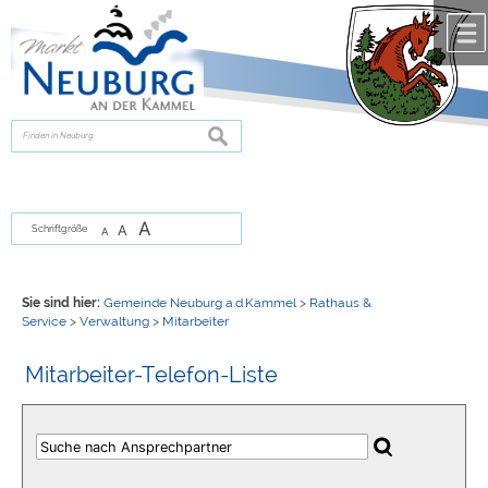
Zum Inhalt
,
zur Navigation
oder
zur Startseite
springen.
chließen
suchen
A
A
Schriftgröße
A
Sie sind hier:
Gemeinde Neuburg a.d.Kammel
>
Rathaus &
Service
>
Verwaltung
>
Mitarbeiter
Mitarbeiter-Telefon-Liste