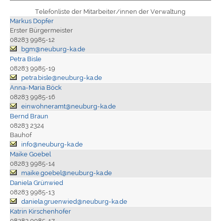
Telefonliste der Mitarbeiter/innen der Verwaltung
Markus Dopfer
Erster Bürgermeister
08283 9985-12
bgm@neuburg-ka.de
Petra Bisle
08283 9985-19
petra.bisle@neuburg-ka.de
Anna-Maria Böck
08283 9985-16
einwohneramt@neuburg-ka.de
Bernd Braun
08283 2324
Bauhof
info@neuburg-ka.de
Maike Goebel
08283 9985-14
maike.goebel@neuburg-ka.de
Daniela Grünwied
08283 9985-13
daniela.gruenwied@neuburg-ka.de
Katrin Kirschenhofer
08283 9985-17