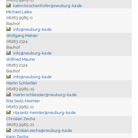
katrin.kirschenhofer@neuburg-ka.de
Michael Latka
08283 9985-0
Bauhof
info@neuburg-ka.de
Wolfgang Mahler
08283 2324
Bauhof
info@neuburg-ka.de
Wilfried Maurer
08283 2324
Bauhof
info@neuburg-ka.de
Martin Schließler
08283 9985-15
martin.schliessler@neuburg-ka.de
Rita Seitz-Heimler
08283 9985-11
rita.seitz-heimler@neuburg-ka.de
Christian Zecha
08283 9985-21
christian.zecha@neuburg-ka.de
Karin Zecha