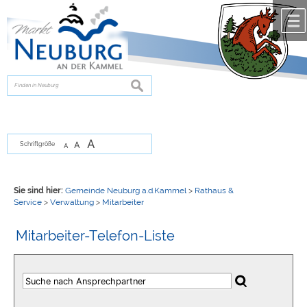
Zum Inhalt
,
zur Navigation
oder
zur Startseite
springen.
chließen
suchen
A
A
Schriftgröße
A
Sie sind hier:
Gemeinde Neuburg a.d.Kammel
>
Rathaus &
Service
>
Verwaltung
>
Mitarbeiter
Mitarbeiter-Telefon-Liste