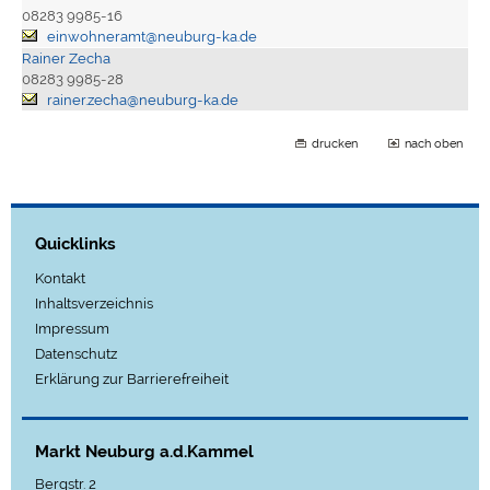
08283 9985-16
einwohneramt@neuburg-ka.de
Rainer Zecha
08283 9985-28
rainer.zecha@neuburg-ka.de
drucken
nach oben
Quicklinks
Kontakt
Inhaltsverzeichnis
Impressum
Datenschutz
Erklärung zur Barrierefreiheit
Markt Neuburg a.d.Kammel
Bergstr. 2