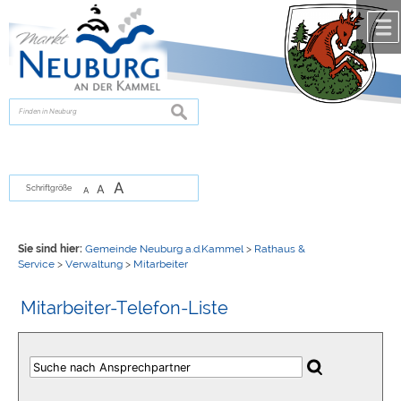
Zum Inhalt
,
zur Navigation
oder
zur Startseite
springen.
chließen
suchen
A
A
Schriftgröße
A
Sie sind hier:
Gemeinde Neuburg a.d.Kammel
>
Rathaus &
Service
>
Verwaltung
>
Mitarbeiter
Mitarbeiter-Telefon-Liste