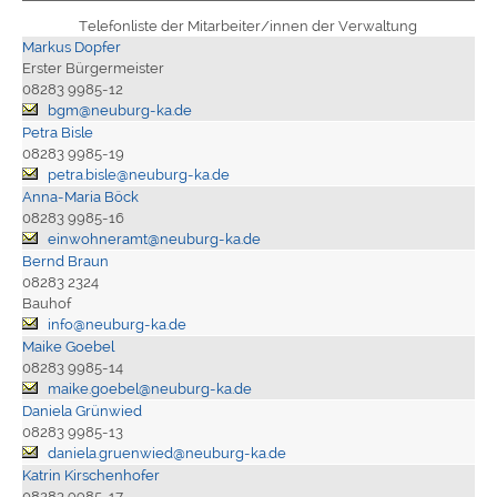
Telefonliste der Mitarbeiter/innen der Verwaltung
Markus Dopfer
Erster Bürgermeister
08283 9985-12
bgm@neuburg-ka.de
Petra Bisle
08283 9985-19
petra.bisle@neuburg-ka.de
Anna-Maria Böck
08283 9985-16
einwohneramt@neuburg-ka.de
Bernd Braun
08283 2324
Bauhof
info@neuburg-ka.de
Maike Goebel
08283 9985-14
maike.goebel@neuburg-ka.de
Daniela Grünwied
08283 9985-13
daniela.gruenwied@neuburg-ka.de
Katrin Kirschenhofer
08283 9985-17