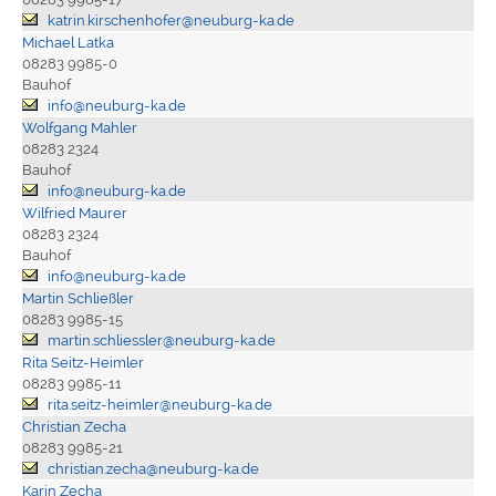
katrin.kirschenhofer@neuburg-ka.de
Michael Latka
08283 9985-0
Bauhof
info@neuburg-ka.de
Wolfgang Mahler
08283 2324
Bauhof
info@neuburg-ka.de
Wilfried Maurer
08283 2324
Bauhof
info@neuburg-ka.de
Martin Schließler
08283 9985-15
martin.schliessler@neuburg-ka.de
Rita Seitz-Heimler
08283 9985-11
rita.seitz-heimler@neuburg-ka.de
Christian Zecha
08283 9985-21
christian.zecha@neuburg-ka.de
Karin Zecha