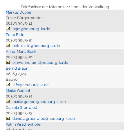
Telefonliste der Mitarbeiter/innen der Verwaltung
Markus Dopfer
Erster Bürgermeister
08283 9985-12
bgm@neuburg-ka.de
Petra Bisle
08283 9985-19
petra.bisle@neuburg-ka.de
Anna-Maria Böck
08283 9985-16
einwohneramt@neuburg-ka.de
Bernd Braun
08283 2324
Bauhof
info@neuburg-ka.de
Maike Goebel
08283 9985-14
maike.goebel@neuburg-ka.de
Daniela Grünwied
08283 9985-13
daniela.gruenwied@neuburg-ka.de
Katrin Kirschenhofer
08283 9985-17