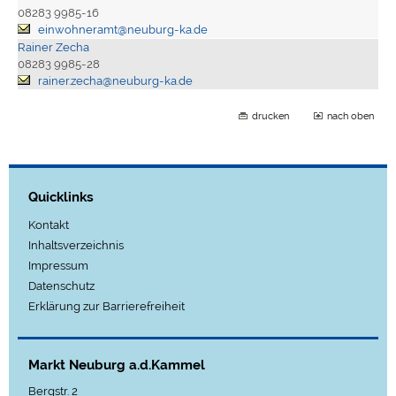
08283 9985-16
einwohneramt@neuburg-ka.de
Rainer Zecha
08283 9985-28
rainer.zecha@neuburg-ka.de
drucken
nach oben
Quicklinks
Kontakt
Inhaltsverzeichnis
Impressum
Datenschutz
Erklärung zur Barrierefreiheit
Markt Neuburg a.d.Kammel
Bergstr. 2