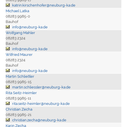
katrin.kirschenhofer@neuburg-ka.de
Michael Latka
08283 9985-0
Bauhof
info@neuburg-ka.de
Wolfgang Mahler
08283 2324
Bauhof
info@neuburg-ka.de
Wilfried Maurer
08283 2324
Bauhof
info@neuburg-ka.de
Martin Schließler
08283 9985-15
martin.schliessler@neuburg-ka.de
Rita Seitz-Heimler
08283 9985-11
rita.seitz-heimler@neuburg-ka.de
Christian Zecha
08283 9985-21
christian.zecha@neuburg-ka.de
Karin Zecha