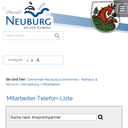
Zum Inhalt
,
zur Navigation
oder
zur Startseite
springen.
chließen
suchen
A
A
Schriftgröße
A
Sie sind hier:
Gemeinde Neuburg a.d.Kammel
>
Rathaus &
Service
>
Verwaltung
>
Mitarbeiter
Mitarbeiter-Telefon-Liste