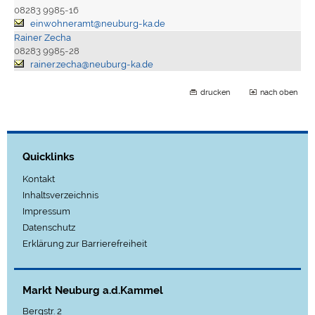
08283 9985-16
einwohneramt@neuburg-ka.de
Rainer Zecha
08283 9985-28
rainer.zecha@neuburg-ka.de
drucken
nach oben
Quicklinks
Kontakt
Inhaltsverzeichnis
Impressum
Datenschutz
Erklärung zur Barrierefreiheit
Markt Neuburg a.d.Kammel
Bergstr. 2