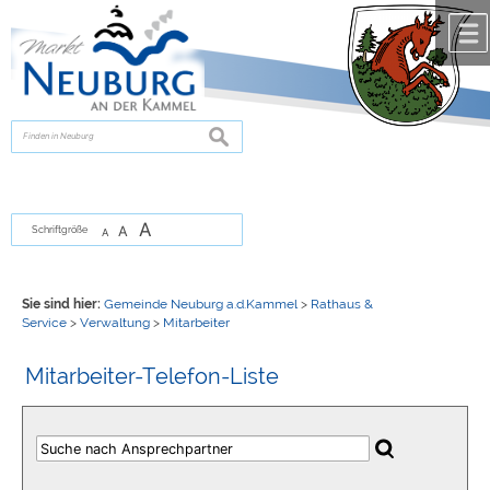
Zum Inhalt
,
zur Navigation
oder
zur Startseite
springen.
chließen
suchen
A
A
Schriftgröße
A
Sie sind hier:
Gemeinde Neuburg a.d.Kammel
>
Rathaus &
Service
>
Verwaltung
>
Mitarbeiter
Mitarbeiter-Telefon-Liste