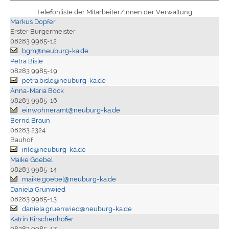
Telefonliste der Mitarbeiter/innen der Verwaltung
Markus Dopfer
Erster Bürgermeister
08283 9985-12
bgm@neuburg-ka.de
Petra Bisle
08283 9985-19
petra.bisle@neuburg-ka.de
Anna-Maria Böck
08283 9985-16
einwohneramt@neuburg-ka.de
Bernd Braun
08283 2324
Bauhof
info@neuburg-ka.de
Maike Goebel
08283 9985-14
maike.goebel@neuburg-ka.de
Daniela Grünwied
08283 9985-13
daniela.gruenwied@neuburg-ka.de
Katrin Kirschenhofer
08283 9985-17