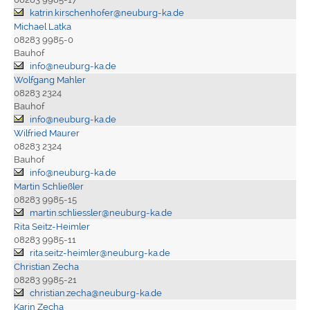
katrin.kirschenhofer@neuburg-ka.de
Michael Latka
08283 9985-0
Bauhof
info@neuburg-ka.de
Wolfgang Mahler
08283 2324
Bauhof
info@neuburg-ka.de
Wilfried Maurer
08283 2324
Bauhof
info@neuburg-ka.de
Martin Schließler
08283 9985-15
martin.schliessler@neuburg-ka.de
Rita Seitz-Heimler
08283 9985-11
rita.seitz-heimler@neuburg-ka.de
Christian Zecha
08283 9985-21
christian.zecha@neuburg-ka.de
Karin Zecha