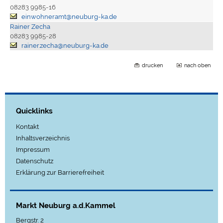
08283 9985-16
einwohneramt@neuburg-ka.de
Rainer Zecha
08283 9985-28
rainer.zecha@neuburg-ka.de
drucken
nach oben
Quicklinks
Kontakt
Inhaltsverzeichnis
Impressum
Datenschutz
Erklärung zur Barrierefreiheit
Markt Neuburg a.d.Kammel
Bergstr. 2