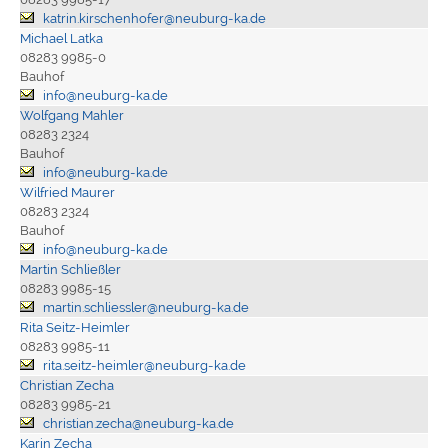
katrin.kirschenhofer@neuburg-ka.de
Michael Latka
08283 9985-0
Bauhof
info@neuburg-ka.de
Wolfgang Mahler
08283 2324
Bauhof
info@neuburg-ka.de
Wilfried Maurer
08283 2324
Bauhof
info@neuburg-ka.de
Martin Schließler
08283 9985-15
martin.schliessler@neuburg-ka.de
Rita Seitz-Heimler
08283 9985-11
rita.seitz-heimler@neuburg-ka.de
Christian Zecha
08283 9985-21
christian.zecha@neuburg-ka.de
Karin Zecha