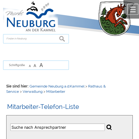
Zum Inhalt
,
zur Navigation
oder
zur Startseite
springen.
chließen
suchen
A
A
Schriftgröße
A
Sie sind hier:
Gemeinde Neuburg a.d.Kammel
>
Rathaus &
Service
>
Verwaltung
>
Mitarbeiter
Mitarbeiter-Telefon-Liste