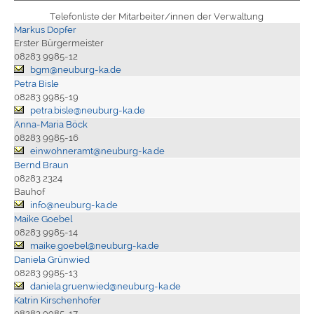
Telefonliste der Mitarbeiter/innen der Verwaltung
Markus Dopfer
Erster Bürgermeister
08283 9985-12
bgm@neuburg-ka.de
Petra Bisle
08283 9985-19
petra.bisle@neuburg-ka.de
Anna-Maria Böck
08283 9985-16
einwohneramt@neuburg-ka.de
Bernd Braun
08283 2324
Bauhof
info@neuburg-ka.de
Maike Goebel
08283 9985-14
maike.goebel@neuburg-ka.de
Daniela Grünwied
08283 9985-13
daniela.gruenwied@neuburg-ka.de
Katrin Kirschenhofer
08283 9985-17