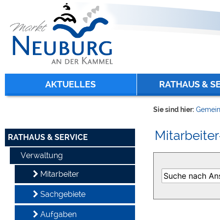
Zum Inhalt
,
zur Navigation
oder
zur Startseite
springen.
chließen
AKTUELLES
RATHAUS & S
Sie sind hier:
Gemein
Mitarbeiter
RATHAUS & SERVICE
Verwaltung
Mitarbeiter
Sachgebiete
Aufgaben