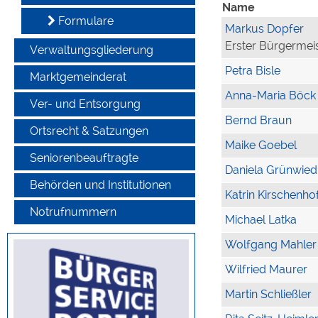
Name
Formulare
Markus Dopfer
Erster Bürgermei
Verwaltungsgliederung
Petra Bisle
Marktgemeinderat
Anna-Maria Böck
Ver- und Entsorgung
Bernd Braun
Ortsrecht & Satzungen
Maike Goebel
Seniorenbeauftragte
Daniela Grünwied
Behörden und Institutionen
Katrin Kirschenho
Notrufnummern
Michael Latka
Wolfgang Mahler
Wilfried Maurer
Martin Schließler