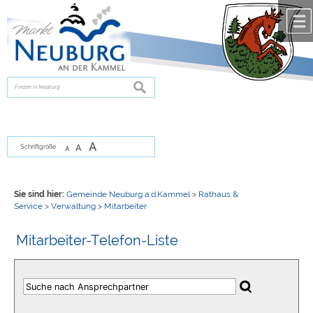
Zum Inhalt
,
zur Navigation
oder
zur Startseite
springen.
chließen
suchen
A
A
Schriftgröße
A
Sie sind hier:
Gemeinde Neuburg a.d.Kammel
>
Rathaus &
Service
>
Verwaltung
>
Mitarbeiter
Mitarbeiter-Telefon-Liste