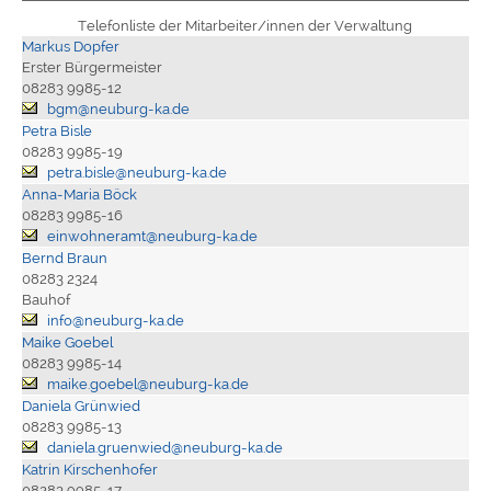
Telefonliste der Mitarbeiter/innen der Verwaltung
Markus Dopfer
Erster Bürgermeister
08283 9985-12
bgm@neuburg-ka.de
Petra Bisle
08283 9985-19
petra.bisle@neuburg-ka.de
Anna-Maria Böck
08283 9985-16
einwohneramt@neuburg-ka.de
Bernd Braun
08283 2324
Bauhof
info@neuburg-ka.de
Maike Goebel
08283 9985-14
maike.goebel@neuburg-ka.de
Daniela Grünwied
08283 9985-13
daniela.gruenwied@neuburg-ka.de
Katrin Kirschenhofer
08283 9985-17