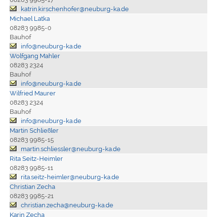
katrin.kirschenhofer@neuburg-ka.de
Michael Latka
08283 9985-0
Bauhof
info@neuburg-ka.de
Wolfgang Mahler
08283 2324
Bauhof
info@neuburg-ka.de
Wilfried Maurer
08283 2324
Bauhof
info@neuburg-ka.de
Martin Schließler
08283 9985-15
martin.schliessler@neuburg-ka.de
Rita Seitz-Heimler
08283 9985-11
rita.seitz-heimler@neuburg-ka.de
Christian Zecha
08283 9985-21
christian.zecha@neuburg-ka.de
Karin Zecha