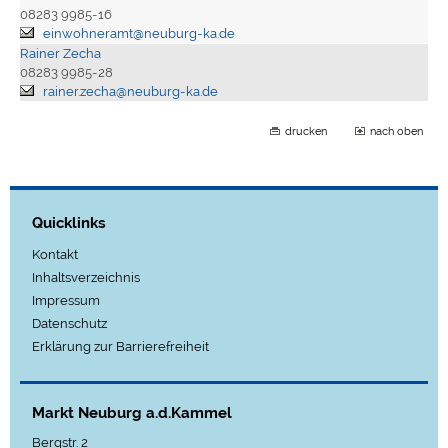
08283 9985-16
einwohneramt@neuburg-ka.de
Rainer Zecha
08283 9985-28
rainer.zecha@neuburg-ka.de
drucken
nach oben
Quicklinks
Kontakt
Inhaltsverzeichnis
Impressum
Datenschutz
Erklärung zur Barrierefreiheit
Markt Neuburg a.d.Kammel
Bergstr. 2