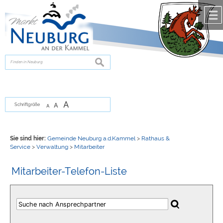
Zum Inhalt
,
zur Navigation
oder
zur Startseite
springen.
chließen
suchen
A
A
Schriftgröße
A
Sie sind hier:
Gemeinde Neuburg a.d.Kammel
>
Rathaus &
Service
>
Verwaltung
>
Mitarbeiter
Mitarbeiter-Telefon-Liste