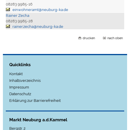
08283 9985-16
einwohneramt@neuburg-ka.de
Rainer Zecha
08283 9985-28
rainer.zecha@neuburg-ka.de
drucken
nach oben
Quicklinks
Kontakt
Inhaltsverzeichnis
Impressum
Datenschutz
Erklärung zur Barrierefreiheit
Markt Neuburg a.d.Kammel
Bergstr. 2