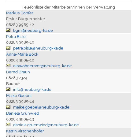
Telefonliste der Mitarbeiter/innen der Verwaltung
Markus Dopfer
Erster Bürgermeister
08283 9985-12
bgm@neuburg-ka.de
Petra Bisle
08283 9985-19
petra.bisle@neuburg-ka.de
Anna-Maria Böck
08283 9985-16
einwohneramt@neuburg-ka.de
Bernd Braun
08283 2324
Bauhof
info@neuburg-ka.de
Maike Goebel
08283 9985-14
maike.goebel@neuburg-ka.de
Daniela Grünwied
08283 9985-13
daniela.gruenwied@neuburg-ka.de
Katrin Kirschenhofer
08283 9985-17