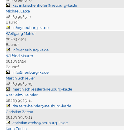
katrin.kirschenhofer@neuburg-ka.de
Michael Latka
08283 9985-0
Bauhof
info@neuburg-ka.de
Wolfgang Mahler
08283 2324
Bauhof
info@neuburg-ka.de
Wilfried Maurer
08283 2324
Bauhof
info@neuburg-ka.de
Martin Schließler
08283 9985-15
martin.schliessler@neuburg-ka.de
Rita Seitz-Heimler
08283 9985-11
rita.seitz-heimler@neuburg-ka.de
Christian Zecha
08283 9985-21
christian.zecha@neuburg-ka.de
Karin Zecha