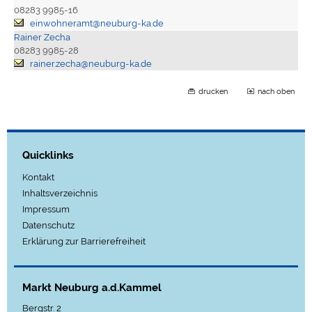
08283 9985-16
einwohneramt@neuburg-ka.de
Rainer Zecha
08283 9985-28
rainer.zecha@neuburg-ka.de
drucken
nach oben
Quicklinks
Kontakt
Inhaltsverzeichnis
Impressum
Datenschutz
Erklärung zur Barrierefreiheit
Markt Neuburg a.d.Kammel
Bergstr. 2