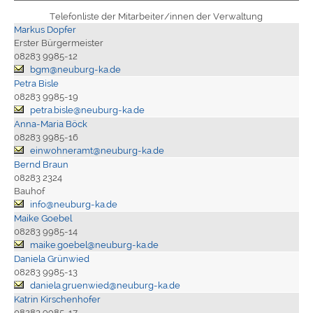
Telefonliste der Mitarbeiter/innen der Verwaltung
Markus Dopfer
Erster Bürgermeister
08283 9985-12
bgm@neuburg-ka.de
Petra Bisle
08283 9985-19
petra.bisle@neuburg-ka.de
Anna-Maria Böck
08283 9985-16
einwohneramt@neuburg-ka.de
Bernd Braun
08283 2324
Bauhof
info@neuburg-ka.de
Maike Goebel
08283 9985-14
maike.goebel@neuburg-ka.de
Daniela Grünwied
08283 9985-13
daniela.gruenwied@neuburg-ka.de
Katrin Kirschenhofer
08283 9985-17