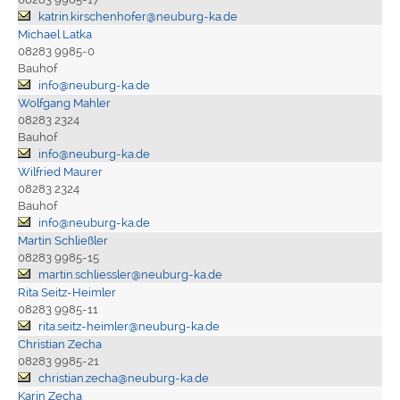
katrin.kirschenhofer@neuburg-ka.de
Michael Latka
08283 9985-0
Bauhof
info@neuburg-ka.de
Wolfgang Mahler
08283 2324
Bauhof
info@neuburg-ka.de
Wilfried Maurer
08283 2324
Bauhof
info@neuburg-ka.de
Martin Schließler
08283 9985-15
martin.schliessler@neuburg-ka.de
Rita Seitz-Heimler
08283 9985-11
rita.seitz-heimler@neuburg-ka.de
Christian Zecha
08283 9985-21
christian.zecha@neuburg-ka.de
Karin Zecha