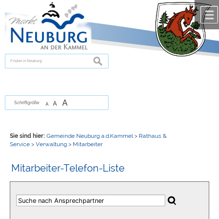
Zum Inhalt
,
zur Navigation
oder
zur Startseite
springen.
chließen
suchen
A
A
Schriftgröße
A
Sie sind hier:
Gemeinde Neuburg a.d.Kammel
>
Rathaus &
Service
>
Verwaltung
>
Mitarbeiter
Mitarbeiter-Telefon-Liste