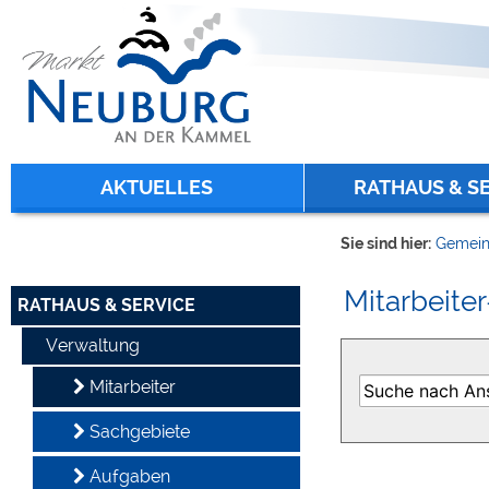
Zum Inhalt
,
zur Navigation
oder
zur Startseite
springen.
chließen
AKTUELLES
RATHAUS & S
Sie sind hier:
Gemein
Mitarbeiter
RATHAUS & SERVICE
Verwaltung
Mitarbeiter
Sachgebiete
Aufgaben