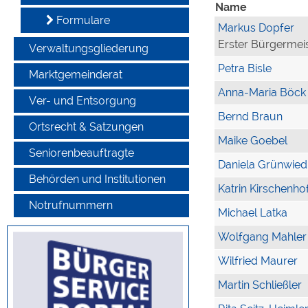
Name
Formulare
Markus Dopfer
Erster Bürgermei
Verwaltungsgliederung
Petra Bisle
Marktgemeinderat
Anna-Maria Böck
Ver- und Entsorgung
Bernd Braun
Ortsrecht & Satzungen
Maike Goebel
Seniorenbeauftragte
Daniela Grünwied
Behörden und Institutionen
Katrin Kirschenho
Notrufnummern
Michael Latka
Wolfgang Mahler
Wilfried Maurer
Martin Schließler