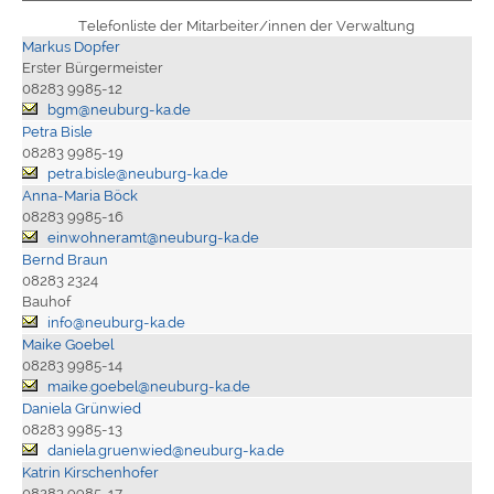
Telefonliste der Mitarbeiter/innen der Verwaltung
Markus Dopfer
Erster Bürgermeister
08283 9985-12
bgm@neuburg-ka.de
Petra Bisle
08283 9985-19
petra.bisle@neuburg-ka.de
Anna-Maria Böck
08283 9985-16
einwohneramt@neuburg-ka.de
Bernd Braun
08283 2324
Bauhof
info@neuburg-ka.de
Maike Goebel
08283 9985-14
maike.goebel@neuburg-ka.de
Daniela Grünwied
08283 9985-13
daniela.gruenwied@neuburg-ka.de
Katrin Kirschenhofer
08283 9985-17