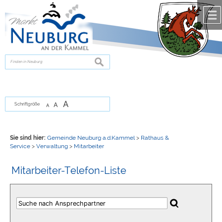
Zum Inhalt
,
zur Navigation
oder
zur Startseite
springen.
chließen
suchen
A
A
Schriftgröße
A
Sie sind hier:
Gemeinde Neuburg a.d.Kammel
>
Rathaus &
Service
>
Verwaltung
>
Mitarbeiter
Mitarbeiter-Telefon-Liste