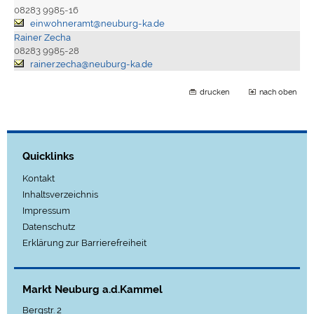
08283 9985-16
einwohneramt@neuburg-ka.de
Rainer Zecha
08283 9985-28
rainer.zecha@neuburg-ka.de
drucken
nach oben
Quicklinks
Kontakt
Inhaltsverzeichnis
Impressum
Datenschutz
Erklärung zur Barrierefreiheit
Markt Neuburg a.d.Kammel
Bergstr. 2