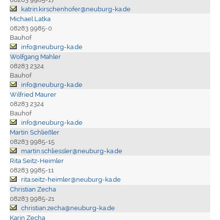
katrin.kirschenhofer@neuburg-ka.de
Michael Latka
08283 9985-0
Bauhof
info@neuburg-ka.de
Wolfgang Mahler
08283 2324
Bauhof
info@neuburg-ka.de
Wilfried Maurer
08283 2324
Bauhof
info@neuburg-ka.de
Martin Schließler
08283 9985-15
martin.schliessler@neuburg-ka.de
Rita Seitz-Heimler
08283 9985-11
rita.seitz-heimler@neuburg-ka.de
Christian Zecha
08283 9985-21
christian.zecha@neuburg-ka.de
Karin Zecha