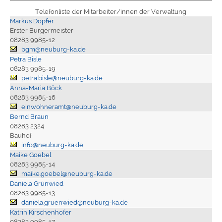
Telefonliste der Mitarbeiter/innen der Verwaltung
Markus Dopfer
Erster Bürgermeister
08283 9985-12
bgm@neuburg-ka.de
Petra Bisle
08283 9985-19
petra.bisle@neuburg-ka.de
Anna-Maria Böck
08283 9985-16
einwohneramt@neuburg-ka.de
Bernd Braun
08283 2324
Bauhof
info@neuburg-ka.de
Maike Goebel
08283 9985-14
maike.goebel@neuburg-ka.de
Daniela Grünwied
08283 9985-13
daniela.gruenwied@neuburg-ka.de
Katrin Kirschenhofer
08283 9985-17