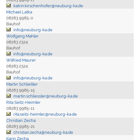
katrin.kirschenhofer@neuburg-ka.de
Michael Latka
08283 9985-0
Bauhof
info@neuburg-ka.de
Wolfgang Mahler
08283 2324
Bauhof
info@neuburg-ka.de
Wilfried Maurer
08283 2324
Bauhof
info@neuburg-ka.de
Martin Schließler
08283 9985-15
martin.schliessler@neuburg-ka.de
Rita Seitz-Heimler
08283 9985-11
rita.seitz-heimler@neuburg-ka.de
Christian Zecha
08283 9985-21
christian.zecha@neuburg-ka.de
Karin Zecha