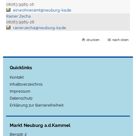
08283 9985-16
einwohneramt@neuburg-ka.de
Rainer Zecha
08283 9985-28
rainer.zecha@neuburg-ka.de
drucken
nach oben
Quicklinks
Kontakt
Inhaltsverzeichnis
Impressum
Datenschutz
Erklärung zur Barrierefreiheit
Markt Neuburg a.d.Kammel
Bergstr. 2