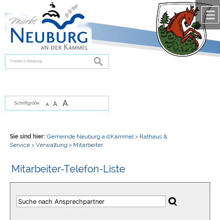
Zum Inhalt
,
zur Navigation
oder
zur Startseite
springen.
chließen
suchen
A
A
Schriftgröße
A
Sie sind hier:
Gemeinde Neuburg a.d.Kammel
>
Rathaus &
Service
>
Verwaltung
>
Mitarbeiter
Mitarbeiter-Telefon-Liste