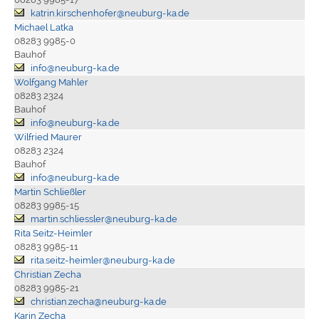
katrin.kirschenhofer@neuburg-ka.de
Michael Latka
08283 9985-0
Bauhof
info@neuburg-ka.de
Wolfgang Mahler
08283 2324
Bauhof
info@neuburg-ka.de
Wilfried Maurer
08283 2324
Bauhof
info@neuburg-ka.de
Martin Schließler
08283 9985-15
martin.schliessler@neuburg-ka.de
Rita Seitz-Heimler
08283 9985-11
rita.seitz-heimler@neuburg-ka.de
Christian Zecha
08283 9985-21
christian.zecha@neuburg-ka.de
Karin Zecha