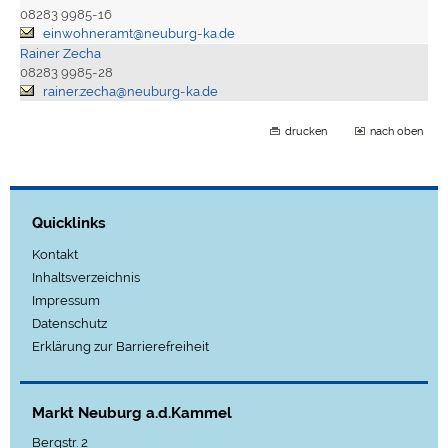
08283 9985-16
einwohneramt@neuburg-ka.de
Rainer Zecha
08283 9985-28
rainer.zecha@neuburg-ka.de
drucken
nach oben
Quicklinks
Kontakt
Inhaltsverzeichnis
Impressum
Datenschutz
Erklärung zur Barrierefreiheit
Markt Neuburg a.d.Kammel
Bergstr. 2