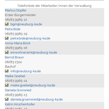
Telefonliste der Mitarbeiter/innen der Verwaltung
Markus Dopfer
Erster Bürgermeister
08283 9985-12
bgm@neuburg-ka.de
Petra Bisle
08283 9985-19
petra.bisle@neuburg-ka.de
Anna-Maria Böck
08283 9985-16
einwohneramt@neuburg-ka.de
Bernd Braun
08283 2324
Bauhof
info@neuburg-ka.de
Maike Goebel
08283 9985-14
maike.goebel@neuburg-ka.de
Daniela Grünwied
08283 9985-13
daniela.gruenwied@neuburg-ka.de
Katrin Kirschenhofer
08283 9985-17