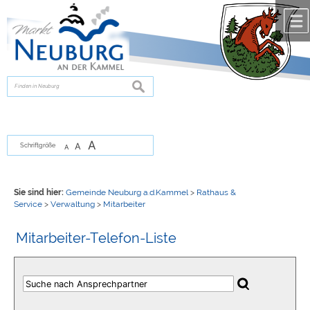
Zum Inhalt
,
zur Navigation
oder
zur Startseite
springen.
chließen
suchen
A
A
Schriftgröße
A
Sie sind hier:
Gemeinde Neuburg a.d.Kammel
>
Rathaus &
Service
>
Verwaltung
>
Mitarbeiter
Mitarbeiter-Telefon-Liste