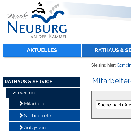
Zum Inhalt
,
zur Navigation
oder
zur Startseite
springen.
chließen
AKTUELLES
RATHAUS & S
Sie sind hier:
Gemein
Mitarbeiter
RATHAUS & SERVICE
Verwaltung
Mitarbeiter
Sachgebiete
Aufgaben