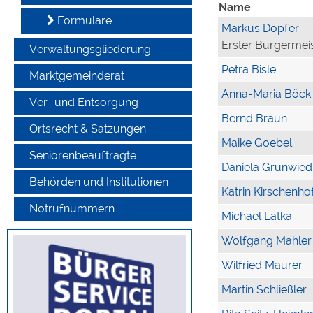
Name
Formulare
Markus Dopfer
Erster Bürgermei
Verwaltungsgliederung
Petra Bisle
Marktgemeinderat
Anna-Maria Böck
Ver- und Entsorgung
Bernd Braun
Ortsrecht & Satzungen
Maike Goebel
Seniorenbeauftragte
Daniela Grünwied
Behörden und Institutionen
Katrin Kirschenho
Notrufnummern
Michael Latka
Wolfgang Mahler
Wilfried Maurer
Martin Schließler