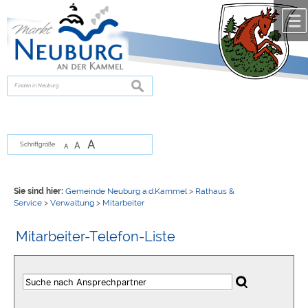
Zum Inhalt
,
zur Navigation
oder
zur Startseite
springen.
chließen
suchen
A
A
Schriftgröße
A
Sie sind hier:
Gemeinde Neuburg a.d.Kammel
>
Rathaus &
Service
>
Verwaltung
>
Mitarbeiter
Mitarbeiter-Telefon-Liste