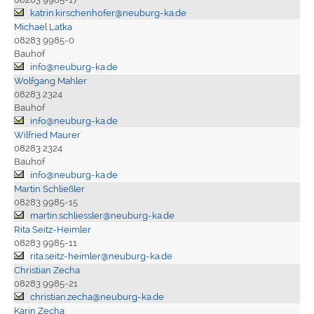
katrin.kirschenhofer@neuburg-ka.de
Michael Latka
08283 9985-0
Bauhof
info@neuburg-ka.de
Wolfgang Mahler
08283 2324
Bauhof
info@neuburg-ka.de
Wilfried Maurer
08283 2324
Bauhof
info@neuburg-ka.de
Martin Schließler
08283 9985-15
martin.schliessler@neuburg-ka.de
Rita Seitz-Heimler
08283 9985-11
rita.seitz-heimler@neuburg-ka.de
Christian Zecha
08283 9985-21
christian.zecha@neuburg-ka.de
Karin Zecha