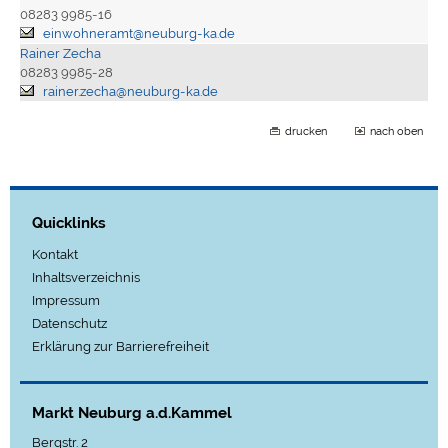
08283 9985-16
einwohneramt@neuburg-ka.de
Rainer Zecha
08283 9985-28
rainer.zecha@neuburg-ka.de
drucken
nach oben
Quicklinks
Kontakt
Inhaltsverzeichnis
Impressum
Datenschutz
Erklärung zur Barrierefreiheit
Markt Neuburg a.d.Kammel
Bergstr. 2