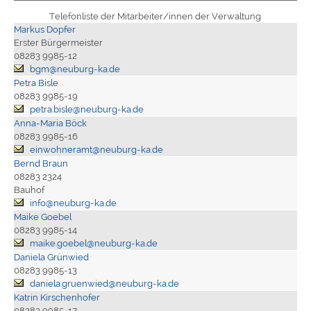
Telefonliste der Mitarbeiter/innen der Verwaltung
Markus Dopfer
Erster Bürgermeister
08283 9985-12
bgm@neuburg-ka.de
Petra Bisle
08283 9985-19
petra.bisle@neuburg-ka.de
Anna-Maria Böck
08283 9985-16
einwohneramt@neuburg-ka.de
Bernd Braun
08283 2324
Bauhof
info@neuburg-ka.de
Maike Goebel
08283 9985-14
maike.goebel@neuburg-ka.de
Daniela Grünwied
08283 9985-13
daniela.gruenwied@neuburg-ka.de
Katrin Kirschenhofer
08283 9985-17