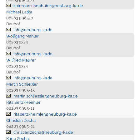
katrin.kirschenhofer@neuburg-ka.de
Michael Latka
08283 9985-0
Bauhof
info@neuburg-ka.de
Wolfgang Mahler
08283 2324
Bauhof
info@neuburg-ka.de
Wilfried Maurer
08283 2324
Bauhof
info@neuburg-ka.de
Martin Schließler
08283 9985-15
martin.schliessler@neuburg-ka.de
Rita Seitz-Heimler
08283 9985-11
rita.seitz-heimler@neuburg-ka.de
Christian Zecha
08283 9985-21
christian.zecha@neuburg-ka.de
Karin Zecha