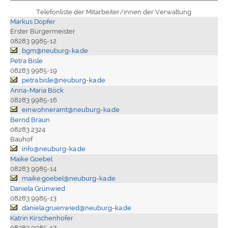
Telefonliste der Mitarbeiter/innen der Verwaltung
Markus Dopfer
Erster Bürgermeister
08283 9985-12
bgm@neuburg-ka.de
Petra Bisle
08283 9985-19
petra.bisle@neuburg-ka.de
Anna-Maria Böck
08283 9985-16
einwohneramt@neuburg-ka.de
Bernd Braun
08283 2324
Bauhof
info@neuburg-ka.de
Maike Goebel
08283 9985-14
maike.goebel@neuburg-ka.de
Daniela Grünwied
08283 9985-13
daniela.gruenwied@neuburg-ka.de
Katrin Kirschenhofer
08283 9985-17