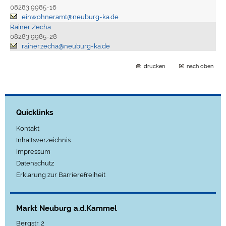
08283 9985-16
einwohneramt@neuburg-ka.de
Rainer Zecha
08283 9985-28
rainer.zecha@neuburg-ka.de
drucken
nach oben
Quicklinks
Kontakt
Inhaltsverzeichnis
Impressum
Datenschutz
Erklärung zur Barrierefreiheit
Markt Neuburg a.d.Kammel
Bergstr. 2