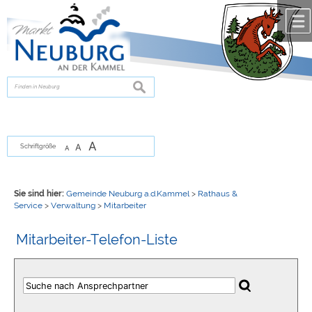
Zum Inhalt
,
zur Navigation
oder
zur Startseite
springen.
chließen
suchen
A
A
Schriftgröße
A
Sie sind hier:
Gemeinde Neuburg a.d.Kammel
>
Rathaus &
Service
>
Verwaltung
>
Mitarbeiter
Mitarbeiter-Telefon-Liste