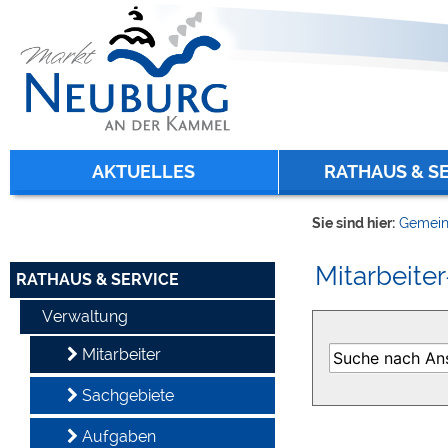
Zum Inhalt
,
zur Navigation
oder
zur Startseite
springen.
chließen
AKTUELLES
RATHAUS & S
Sie sind hier:
Gemein
Mitarbeiter
RATHAUS & SERVICE
Verwaltung
Mitarbeiter
Sachgebiete
Aufgaben