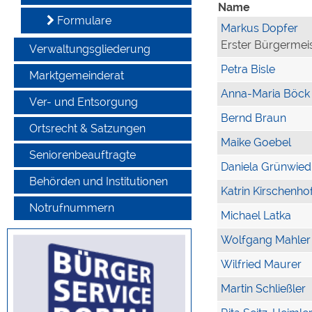
Name
Formulare
Markus Dopfer
Erster Bürgermei
Verwaltungsgliederung
Petra Bisle
Marktgemeinderat
Anna-Maria Böck
Ver- und Entsorgung
Bernd Braun
Ortsrecht & Satzungen
Maike Goebel
Seniorenbeauftragte
Daniela Grünwied
Behörden und Institutionen
Katrin Kirschenho
Notrufnummern
Michael Latka
Wolfgang Mahler
Wilfried Maurer
Martin Schließler