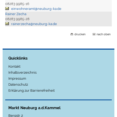
08283 9985-16
einwohneramt@neuburg-ka.de
Rainer Zecha
08283 9985-28
rainer.zecha@neuburg-ka.de
drucken
nach oben
Quicklinks
Kontakt
Inhaltsverzeichnis
Impressum
Datenschutz
Erklärung zur Barrierefreiheit
Markt Neuburg a.d.Kammel
Bergstr. 2