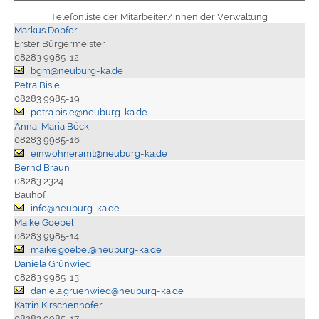
Telefonliste der Mitarbeiter/innen der Verwaltung
Markus Dopfer
Erster Bürgermeister
08283 9985-12
bgm@neuburg-ka.de
Petra Bisle
08283 9985-19
petra.bisle@neuburg-ka.de
Anna-Maria Böck
08283 9985-16
einwohneramt@neuburg-ka.de
Bernd Braun
08283 2324
Bauhof
info@neuburg-ka.de
Maike Goebel
08283 9985-14
maike.goebel@neuburg-ka.de
Daniela Grünwied
08283 9985-13
daniela.gruenwied@neuburg-ka.de
Katrin Kirschenhofer
08283 9985-17