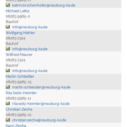
katrin.kirschenhofer@neuburg-ka.de
Michael Latka
08283 9985-0
Bauhof
info@neuburg-ka.de
Wolfgang Mahler
08283 2324
Bauhof
info@neuburg-ka.de
Wilfried Maurer
08283 2324
Bauhof
info@neuburg-ka.de
Martin Schließler
08283 9985-15
martin.schliessler@neuburg-ka.de
Rita Seitz-Heimler
08283 9985-11
rita.seitz-heimler@neuburg-ka.de
Christian Zecha
08283 9985-21
christian.zecha@neuburg-ka.de
Karin Zecha