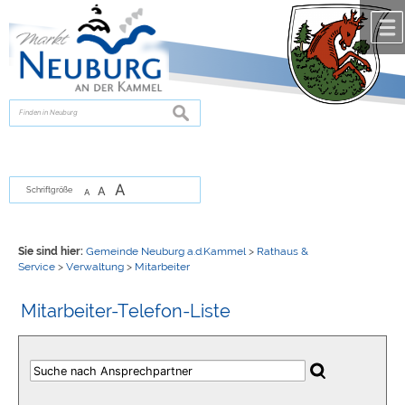
Zum Inhalt
,
zur Navigation
oder
zur Startseite
springen.
chließen
suchen
A
A
Schriftgröße
A
Sie sind hier:
Gemeinde Neuburg a.d.Kammel
>
Rathaus &
Service
>
Verwaltung
>
Mitarbeiter
Mitarbeiter-Telefon-Liste