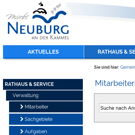
Zum Inhalt
,
zur Navigation
oder
zur Startseite
springen.
chließen
AKTUELLES
RATHAUS & S
Sie sind hier:
Gemein
Mitarbeiter
RATHAUS & SERVICE
Verwaltung
Mitarbeiter
Sachgebiete
Aufgaben