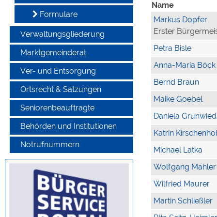
Name
Formulare
Markus Dopfer
Erster Bürgermei
Verwaltungsgliederung
Petra Bisle
Marktgemeinderat
Anna-Maria Böck
Ver- und Entsorgung
Bernd Braun
Ortsrecht & Satzungen
Maike Goebel
Seniorenbeauftragte
Daniela Grünwied
Behörden und Institutionen
Katrin Kirschenho
Notrufnummern
Michael Latka
Wolfgang Mahler
Wilfried Maurer
Martin Schließler