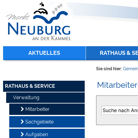
Zum Inhalt
,
zur Navigation
oder
zur Startseite
springen.
chließen
AKTUELLES
RATHAUS & S
Sie sind hier:
Gemein
Mitarbeiter
RATHAUS & SERVICE
Verwaltung
Mitarbeiter
Sachgebiete
Aufgaben