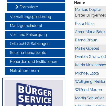
Name
Formulare
Markus Dopfer
Erster Bürgermei
Verwaltungsgliederung
Petra Bisle
Marktgemeinderat
Anna-Maria Böck
Ver- und Entsorgung
Bernd Braun
Ortsrecht & Satzungen
Maike Goebel
Seniorenbeauftragte
Daniela Grünwied
Behörden und Institutionen
Katrin Kirschenho
Notrufnummern
Michael Latka
Wolfgang Mahler
Wilfried Maurer
Martin Schließler