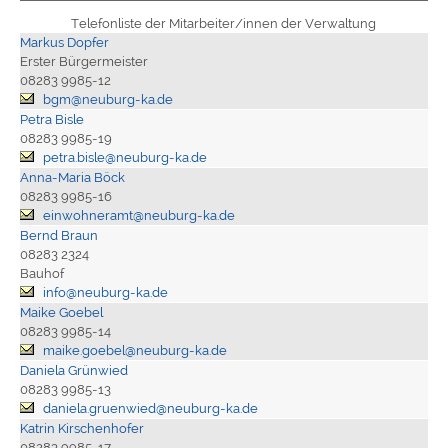
Telefonliste der Mitarbeiter/innen der Verwaltung
Markus Dopfer
Erster Bürgermeister
08283 9985-12
bgm@neuburg-ka.de
Petra Bisle
08283 9985-19
petra.bisle@neuburg-ka.de
Anna-Maria Böck
08283 9985-16
einwohneramt@neuburg-ka.de
Bernd Braun
08283 2324
Bauhof
info@neuburg-ka.de
Maike Goebel
08283 9985-14
maike.goebel@neuburg-ka.de
Daniela Grünwied
08283 9985-13
daniela.gruenwied@neuburg-ka.de
Katrin Kirschenhofer
08283 9985-17