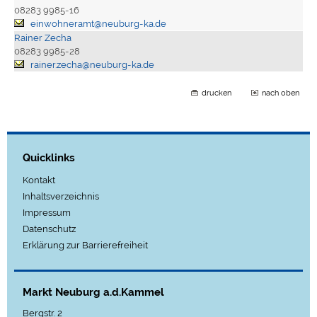
08283 9985-16
einwohneramt@neuburg-ka.de
Rainer Zecha
08283 9985-28
rainer.zecha@neuburg-ka.de
drucken
nach oben
Quicklinks
Kontakt
Inhaltsverzeichnis
Impressum
Datenschutz
Erklärung zur Barrierefreiheit
Markt Neuburg a.d.Kammel
Bergstr. 2