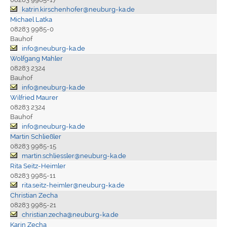
katrin.kirschenhofer@neuburg-ka.de
Michael Latka
08283 9985-0
Bauhof
info@neuburg-ka.de
Wolfgang Mahler
08283 2324
Bauhof
info@neuburg-ka.de
Wilfried Maurer
08283 2324
Bauhof
info@neuburg-ka.de
Martin Schließler
08283 9985-15
martin.schliessler@neuburg-ka.de
Rita Seitz-Heimler
08283 9985-11
rita.seitz-heimler@neuburg-ka.de
Christian Zecha
08283 9985-21
christian.zecha@neuburg-ka.de
Karin Zecha