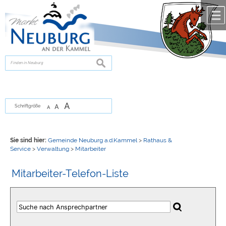
Zum Inhalt
,
zur Navigation
oder
zur Startseite
springen.
chließen
suchen
A
A
Schriftgröße
A
Sie sind hier:
Gemeinde Neuburg a.d.Kammel
>
Rathaus &
Service
>
Verwaltung
>
Mitarbeiter
Mitarbeiter-Telefon-Liste