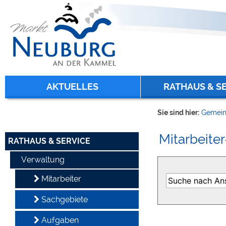
Zum Inhalt
,
zur Navigation
oder
zur Startseite
springen.
chließen
AKTUELLES
RATHAUS & S
Sie sind hier:
Gemein
Mitarbeiter
RATHAUS & SERVICE
Verwaltung
Mitarbeiter
Sachgebiete
Aufgaben