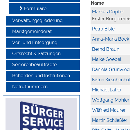
Name
Formulare
Markus Dopfer
Erster Bürgermei
Verwaltungsgliederung
Petra Bisle
Marktgemeinderat
Anna-Maria Böck
Ver- und Entsorgung
Bernd Braun
Ortsrecht & Satzungen
Maike Goebel
Seniorenbeauftragte
Daniela Grünwied
Behörden und Institutionen
Katrin Kirschenho
Notrufnummern
Michael Latka
Wolfgang Mahler
Wilfried Maurer
Martin Schließler