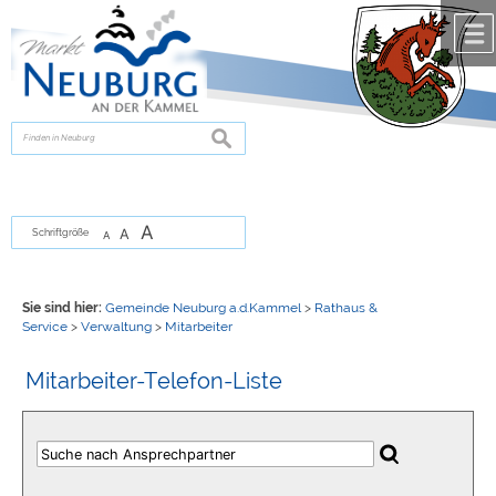
Zum Inhalt
,
zur Navigation
oder
zur Startseite
springen.
chließen
suchen
A
A
Schriftgröße
A
Sie sind hier:
Gemeinde Neuburg a.d.Kammel
>
Rathaus &
Service
>
Verwaltung
>
Mitarbeiter
Mitarbeiter-Telefon-Liste