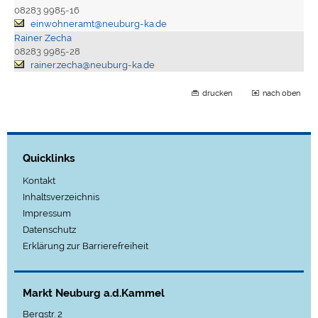
08283 9985-16
einwohneramt@neuburg-ka.de
Rainer Zecha
08283 9985-28
rainer.zecha@neuburg-ka.de
drucken
nach oben
Quicklinks
Kontakt
Inhaltsverzeichnis
Impressum
Datenschutz
Erklärung zur Barrierefreiheit
Markt Neuburg a.d.Kammel
Bergstr. 2