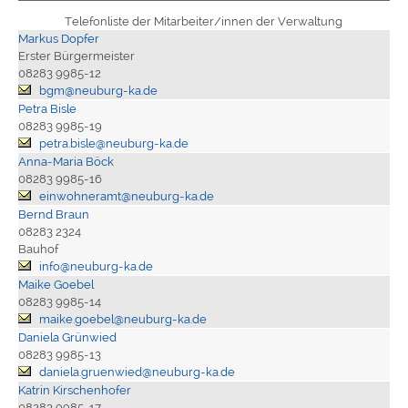
Telefonliste der Mitarbeiter/innen der Verwaltung
Markus Dopfer
Erster Bürgermeister
08283 9985-12
bgm@neuburg-ka.de
Petra Bisle
08283 9985-19
petra.bisle@neuburg-ka.de
Anna-Maria Böck
08283 9985-16
einwohneramt@neuburg-ka.de
Bernd Braun
08283 2324
Bauhof
info@neuburg-ka.de
Maike Goebel
08283 9985-14
maike.goebel@neuburg-ka.de
Daniela Grünwied
08283 9985-13
daniela.gruenwied@neuburg-ka.de
Katrin Kirschenhofer
08283 9985-17