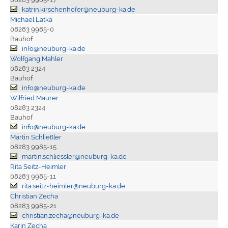
katrin.kirschenhofer@neuburg-ka.de
Michael Latka
08283 9985-0
Bauhof
info@neuburg-ka.de
Wolfgang Mahler
08283 2324
Bauhof
info@neuburg-ka.de
Wilfried Maurer
08283 2324
Bauhof
info@neuburg-ka.de
Martin Schließler
08283 9985-15
martin.schliessler@neuburg-ka.de
Rita Seitz-Heimler
08283 9985-11
rita.seitz-heimler@neuburg-ka.de
Christian Zecha
08283 9985-21
christian.zecha@neuburg-ka.de
Karin Zecha