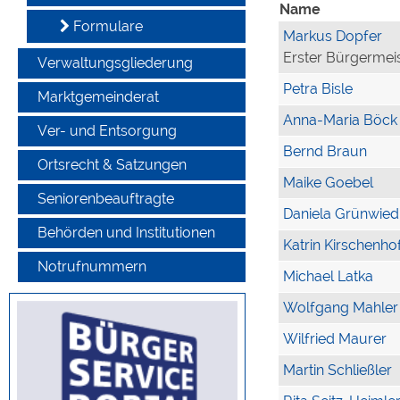
Name
Formulare
Markus Dopfer
Erster Bürgermei
Verwaltungsgliederung
Petra Bisle
Marktgemeinderat
Anna-Maria Böck
Ver- und Entsorgung
Bernd Braun
Ortsrecht & Satzungen
Maike Goebel
Seniorenbeauftragte
Daniela Grünwied
Behörden und Institutionen
Katrin Kirschenho
Notrufnummern
Michael Latka
Wolfgang Mahler
Wilfried Maurer
Martin Schließler