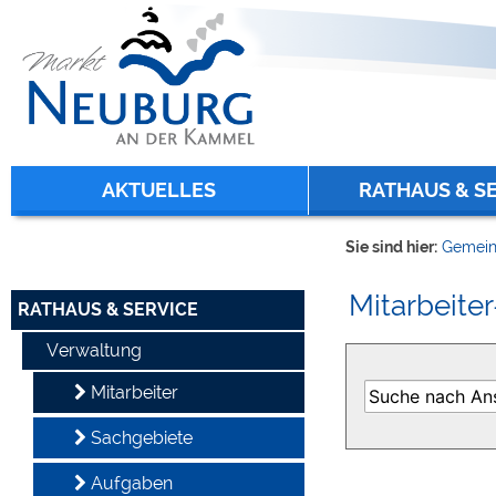
Zum Inhalt
,
zur Navigation
oder
zur Startseite
springen.
chließen
AKTUELLES
RATHAUS & S
Sie sind hier:
Gemein
Mitarbeiter
RATHAUS & SERVICE
Verwaltung
Mitarbeiter
Sachgebiete
Aufgaben