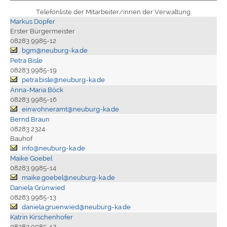
Telefonliste der Mitarbeiter/innen der Verwaltung
Markus Dopfer
Erster Bürgermeister
08283 9985-12
bgm@neuburg-ka.de
Petra Bisle
08283 9985-19
petra.bisle@neuburg-ka.de
Anna-Maria Böck
08283 9985-16
einwohneramt@neuburg-ka.de
Bernd Braun
08283 2324
Bauhof
info@neuburg-ka.de
Maike Goebel
08283 9985-14
maike.goebel@neuburg-ka.de
Daniela Grünwied
08283 9985-13
daniela.gruenwied@neuburg-ka.de
Katrin Kirschenhofer
08283 9985-17