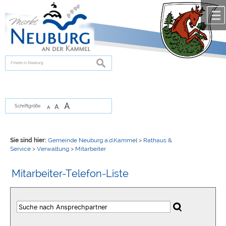
Zum Inhalt
,
zur Navigation
oder
zur Startseite
springen.
chließen
suchen
A
A
Schriftgröße
A
Sie sind hier:
Gemeinde Neuburg a.d.Kammel
>
Rathaus &
Service
>
Verwaltung
>
Mitarbeiter
Mitarbeiter-Telefon-Liste