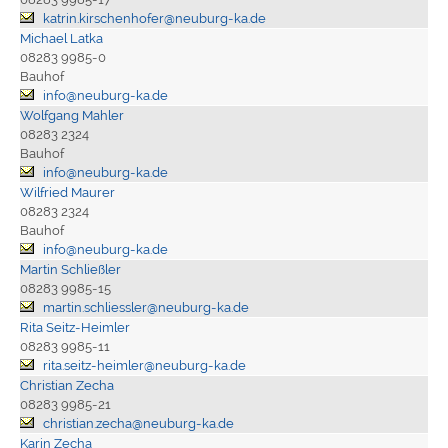
katrin.kirschenhofer@neuburg-ka.de
Michael Latka
08283 9985-0
Bauhof
info@neuburg-ka.de
Wolfgang Mahler
08283 2324
Bauhof
info@neuburg-ka.de
Wilfried Maurer
08283 2324
Bauhof
info@neuburg-ka.de
Martin Schließler
08283 9985-15
martin.schliessler@neuburg-ka.de
Rita Seitz-Heimler
08283 9985-11
rita.seitz-heimler@neuburg-ka.de
Christian Zecha
08283 9985-21
christian.zecha@neuburg-ka.de
Karin Zecha