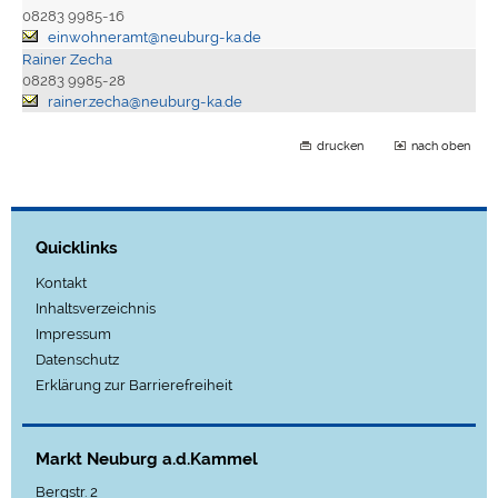
08283 9985-16
einwohneramt@neuburg-ka.de
Rainer Zecha
08283 9985-28
rainer.zecha@neuburg-ka.de
drucken
nach oben
Quicklinks
Kontakt
Inhaltsverzeichnis
Impressum
Datenschutz
Erklärung zur Barrierefreiheit
Markt Neuburg a.d.Kammel
Bergstr. 2