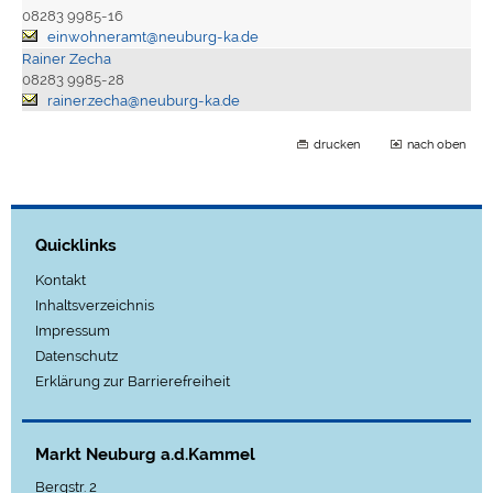
08283 9985-16
einwohneramt@neuburg-ka.de
Rainer Zecha
08283 9985-28
rainer.zecha@neuburg-ka.de
drucken
nach oben
Quicklinks
Kontakt
Inhaltsverzeichnis
Impressum
Datenschutz
Erklärung zur Barrierefreiheit
Markt Neuburg a.d.Kammel
Bergstr. 2