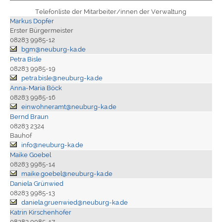
Telefonliste der Mitarbeiter/innen der Verwaltung
Markus Dopfer
Erster Bürgermeister
08283 9985-12
bgm@neuburg-ka.de
Petra Bisle
08283 9985-19
petra.bisle@neuburg-ka.de
Anna-Maria Böck
08283 9985-16
einwohneramt@neuburg-ka.de
Bernd Braun
08283 2324
Bauhof
info@neuburg-ka.de
Maike Goebel
08283 9985-14
maike.goebel@neuburg-ka.de
Daniela Grünwied
08283 9985-13
daniela.gruenwied@neuburg-ka.de
Katrin Kirschenhofer
08283 9985-17