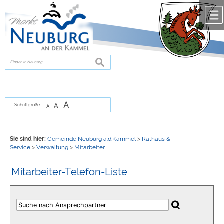
Zum Inhalt
,
zur Navigation
oder
zur Startseite
springen.
chließen
suchen
A
A
Schriftgröße
A
Sie sind hier:
Gemeinde Neuburg a.d.Kammel
>
Rathaus &
Service
>
Verwaltung
>
Mitarbeiter
Mitarbeiter-Telefon-Liste