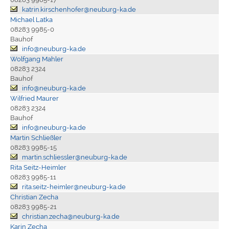
katrin.kirschenhofer@neuburg-ka.de
Michael Latka
08283 9985-0
Bauhof
info@neuburg-ka.de
Wolfgang Mahler
08283 2324
Bauhof
info@neuburg-ka.de
Wilfried Maurer
08283 2324
Bauhof
info@neuburg-ka.de
Martin Schließler
08283 9985-15
martin.schliessler@neuburg-ka.de
Rita Seitz-Heimler
08283 9985-11
rita.seitz-heimler@neuburg-ka.de
Christian Zecha
08283 9985-21
christian.zecha@neuburg-ka.de
Karin Zecha