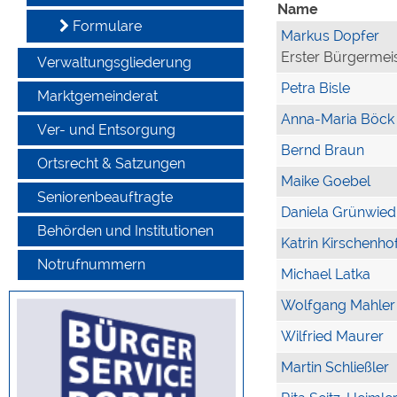
Name
Formulare
Markus Dopfer
Erster Bürgermei
Verwaltungsgliederung
Petra Bisle
Marktgemeinderat
Anna-Maria Böck
Ver- und Entsorgung
Bernd Braun
Ortsrecht & Satzungen
Maike Goebel
Seniorenbeauftragte
Daniela Grünwied
Behörden und Institutionen
Katrin Kirschenho
Notrufnummern
Michael Latka
Wolfgang Mahler
Wilfried Maurer
Martin Schließler