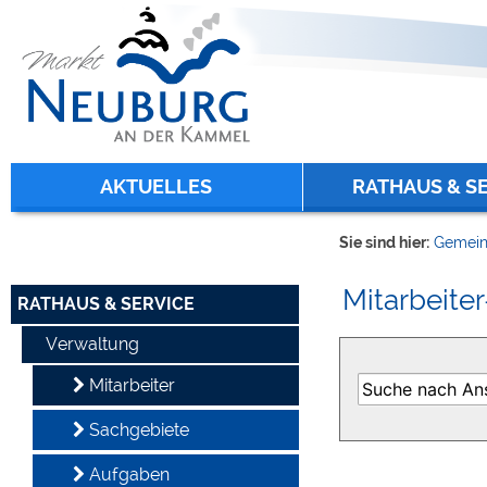
Zum Inhalt
,
zur Navigation
oder
zur Startseite
springen.
chließen
AKTUELLES
RATHAUS & S
Sie sind hier:
Gemein
Mitarbeiter
RATHAUS & SERVICE
Verwaltung
Mitarbeiter
Sachgebiete
Aufgaben