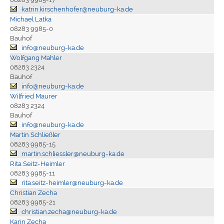
katrin.kirschenhofer@neuburg-ka.de
Michael Latka
08283 9985-0
Bauhof
info@neuburg-ka.de
Wolfgang Mahler
08283 2324
Bauhof
info@neuburg-ka.de
Wilfried Maurer
08283 2324
Bauhof
info@neuburg-ka.de
Martin Schließler
08283 9985-15
martin.schliessler@neuburg-ka.de
Rita Seitz-Heimler
08283 9985-11
rita.seitz-heimler@neuburg-ka.de
Christian Zecha
08283 9985-21
christian.zecha@neuburg-ka.de
Karin Zecha