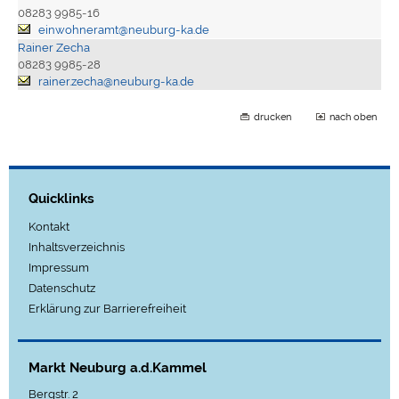
08283 9985-16
einwohneramt@neuburg-ka.de
Rainer Zecha
08283 9985-28
rainer.zecha@neuburg-ka.de
drucken
nach oben
Quicklinks
Kontakt
Inhaltsverzeichnis
Impressum
Datenschutz
Erklärung zur Barrierefreiheit
Markt Neuburg a.d.Kammel
Bergstr. 2