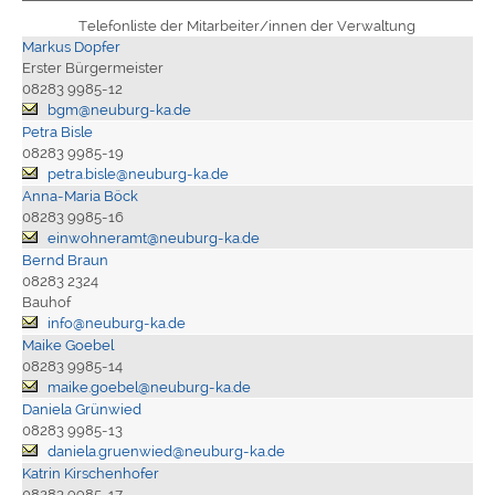
Telefonliste der Mitarbeiter/innen der Verwaltung
Markus Dopfer
Erster Bürgermeister
08283 9985-12
bgm@neuburg-ka.de
Petra Bisle
08283 9985-19
petra.bisle@neuburg-ka.de
Anna-Maria Böck
08283 9985-16
einwohneramt@neuburg-ka.de
Bernd Braun
08283 2324
Bauhof
info@neuburg-ka.de
Maike Goebel
08283 9985-14
maike.goebel@neuburg-ka.de
Daniela Grünwied
08283 9985-13
daniela.gruenwied@neuburg-ka.de
Katrin Kirschenhofer
08283 9985-17