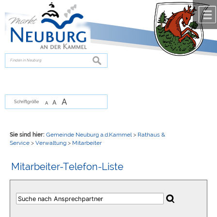
Zum Inhalt
,
zur Navigation
oder
zur Startseite
springen.
chließen
suchen
A
A
Schriftgröße
A
Sie sind hier:
Gemeinde Neuburg a.d.Kammel
>
Rathaus &
Service
>
Verwaltung
>
Mitarbeiter
Mitarbeiter-Telefon-Liste