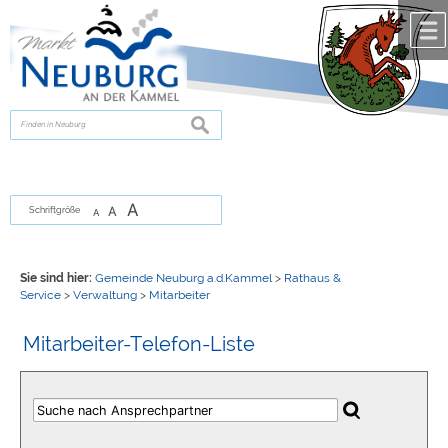
Zum Inhalt
,
zur Navigation
oder
zur Startseite
springen.
chließen
suchen
A
A
Schriftgröße
A
Sie sind hier:
Gemeinde Neuburg a.d.Kammel
>
Rathaus &
Service
>
Verwaltung
>
Mitarbeiter
Mitarbeiter-Telefon-Liste