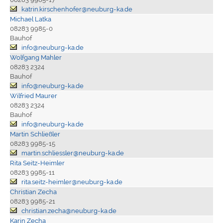
katrin.kirschenhofer@neuburg-ka.de
Michael Latka
08283 9985-0
Bauhof
info@neuburg-ka.de
Wolfgang Mahler
08283 2324
Bauhof
info@neuburg-ka.de
Wilfried Maurer
08283 2324
Bauhof
info@neuburg-ka.de
Martin Schließler
08283 9985-15
martin.schliessler@neuburg-ka.de
Rita Seitz-Heimler
08283 9985-11
rita.seitz-heimler@neuburg-ka.de
Christian Zecha
08283 9985-21
christian.zecha@neuburg-ka.de
Karin Zecha