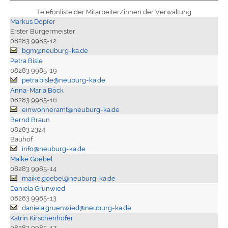
Telefonliste der Mitarbeiter/innen der Verwaltung
Markus Dopfer
Erster Bürgermeister
08283 9985-12
bgm@neuburg-ka.de
Petra Bisle
08283 9985-19
petra.bisle@neuburg-ka.de
Anna-Maria Böck
08283 9985-16
einwohneramt@neuburg-ka.de
Bernd Braun
08283 2324
Bauhof
info@neuburg-ka.de
Maike Goebel
08283 9985-14
maike.goebel@neuburg-ka.de
Daniela Grünwied
08283 9985-13
daniela.gruenwied@neuburg-ka.de
Katrin Kirschenhofer
08283 9985-17