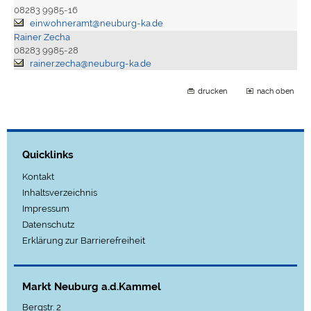
08283 9985-16
einwohneramt@neuburg-ka.de
Rainer Zecha
08283 9985-28
rainer.zecha@neuburg-ka.de
drucken
nach oben
Quicklinks
Kontakt
Inhaltsverzeichnis
Impressum
Datenschutz
Erklärung zur Barrierefreiheit
Markt Neuburg a.d.Kammel
Bergstr. 2