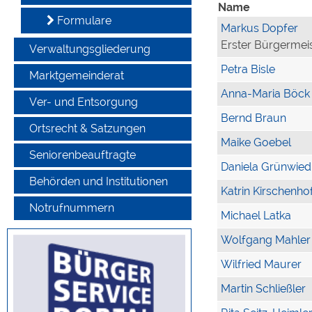
Name
Formulare
Markus Dopfer
Erster Bürgermei
Verwaltungsgliederung
Petra Bisle
Marktgemeinderat
Anna-Maria Böck
Ver- und Entsorgung
Bernd Braun
Ortsrecht & Satzungen
Maike Goebel
Seniorenbeauftragte
Daniela Grünwied
Behörden und Institutionen
Katrin Kirschenho
Notrufnummern
Michael Latka
Wolfgang Mahler
Wilfried Maurer
Martin Schließler