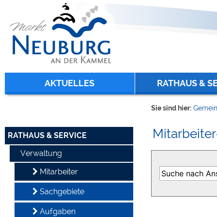
Zum Inhalt
,
zur Navigation
oder
zur Startseite
springen.
chließen
AKTUELLES
RATHAUS & S
Sie sind hier:
Gemein
Mitarbeiter
RATHAUS & SERVICE
Verwaltung
Mitarbeiter
Sachgebiete
Aufgaben