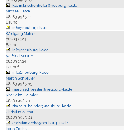
katrin.kirschenhofer@neuburg-ka.de
Michael Latka
08283 9985-0
Bauhof
info@neuburg-ka.de
Wolfgang Mahler
08283 2324
Bauhof
info@neuburg-ka.de
Wilfried Maurer
08283 2324
Bauhof
info@neuburg-ka.de
Martin Schließler
08283 9985-15
martin.schliessler@neuburg-ka.de
Rita Seitz-Heimler
08283 9985-11
rita.seitz-heimler@neuburg-ka.de
Christian Zecha
08283 9985-21
christian.zecha@neuburg-ka.de
Karin Zecha