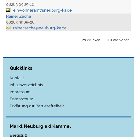
08283 9985-16
einwohneramt@neuburg-ka.de
Rainer Zecha
08283 9985-28
rainer.zecha@neuburg-ka.de
drucken
nach oben
Quicklinks
Kontakt
Inhaltsverzeichnis
Impressum
Datenschutz
Erklärung zur Barrierefreiheit
Markt Neuburg a.d.Kammel
Bergstr. 2