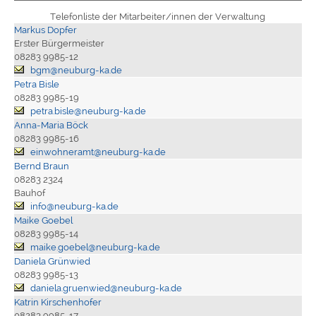
Telefonliste der Mitarbeiter/innen der Verwaltung
Markus Dopfer
Erster Bürgermeister
08283 9985-12
bgm@neuburg-ka.de
Petra Bisle
08283 9985-19
petra.bisle@neuburg-ka.de
Anna-Maria Böck
08283 9985-16
einwohneramt@neuburg-ka.de
Bernd Braun
08283 2324
Bauhof
info@neuburg-ka.de
Maike Goebel
08283 9985-14
maike.goebel@neuburg-ka.de
Daniela Grünwied
08283 9985-13
daniela.gruenwied@neuburg-ka.de
Katrin Kirschenhofer
08283 9985-17