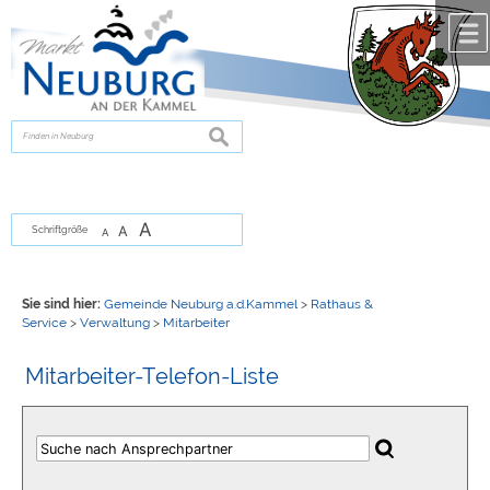
Zum Inhalt
,
zur Navigation
oder
zur Startseite
springen.
chließen
suchen
A
A
Schriftgröße
A
Sie sind hier:
Gemeinde Neuburg a.d.Kammel
>
Rathaus &
Service
>
Verwaltung
>
Mitarbeiter
Mitarbeiter-Telefon-Liste