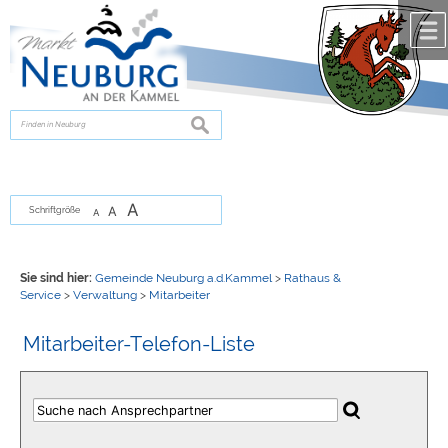
Zum Inhalt
,
zur Navigation
oder
zur Startseite
springen.
chließen
suchen
A
A
Schriftgröße
A
Sie sind hier:
Gemeinde Neuburg a.d.Kammel
>
Rathaus &
Service
>
Verwaltung
>
Mitarbeiter
Mitarbeiter-Telefon-Liste