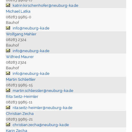
katrin.kirschenhofer@neuburg-ka.de
Michael Latka
08283 9985-0
Bauhof
info@neuburg-ka.de
Wolfgang Mahler
08283 2324
Bauhof
info@neuburg-ka.de
Wilfried Maurer
08283 2324
Bauhof
info@neuburg-ka.de
Martin Schließler
08283 9985-15
martin.schliessler@neuburg-ka.de
Rita Seitz-Heimler
08283 9985-11
rita.seitz-heimler@neuburg-ka.de
Christian Zecha
08283 9985-21
christian.zecha@neuburg-ka.de
Karin Zecha