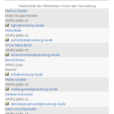
Telefonliste der Mitarbeiter/innen der Verwaltung
Markus Dopfer
Erster Bürgermeister
08283 9985-12
bgm@neuburg-ka.de
Petra Bisle
08283 9985-19
petra.bisle@neuburg-ka.de
Anna-Maria Böck
08283 9985-16
einwohneramt@neuburg-ka.de
Bernd Braun
08283 2324
Bauhof
info@neuburg-ka.de
Maike Goebel
08283 9985-14
maike.goebel@neuburg-ka.de
Daniela Grünwied
08283 9985-13
daniela.gruenwied@neuburg-ka.de
Katrin Kirschenhofer
08283 9985-17