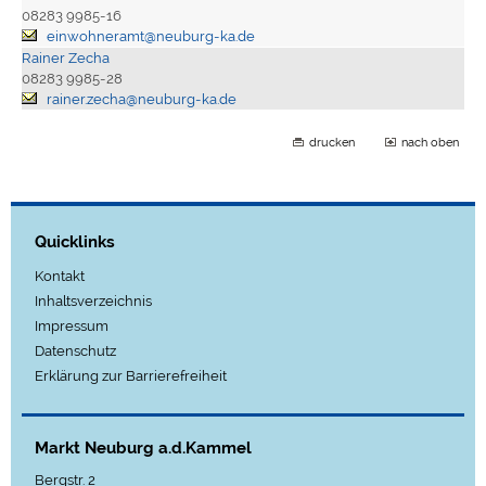
08283 9985-16
einwohneramt@neuburg-ka.de
Rainer Zecha
08283 9985-28
rainer.zecha@neuburg-ka.de
drucken
nach oben
Quicklinks
Kontakt
Inhaltsverzeichnis
Impressum
Datenschutz
Erklärung zur Barrierefreiheit
Markt Neuburg a.d.Kammel
Bergstr. 2