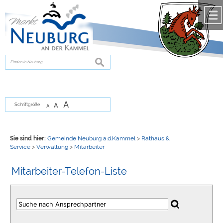
Zum Inhalt
,
zur Navigation
oder
zur Startseite
springen.
chließen
suchen
A
A
Schriftgröße
A
Sie sind hier:
Gemeinde Neuburg a.d.Kammel
>
Rathaus &
Service
>
Verwaltung
>
Mitarbeiter
Mitarbeiter-Telefon-Liste