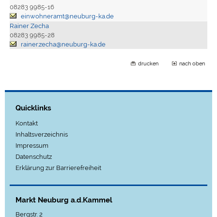
08283 9985-16
einwohneramt@neuburg-ka.de
Rainer Zecha
08283 9985-28
rainer.zecha@neuburg-ka.de
drucken
nach oben
Quicklinks
Kontakt
Inhaltsverzeichnis
Impressum
Datenschutz
Erklärung zur Barrierefreiheit
Markt Neuburg a.d.Kammel
Bergstr. 2