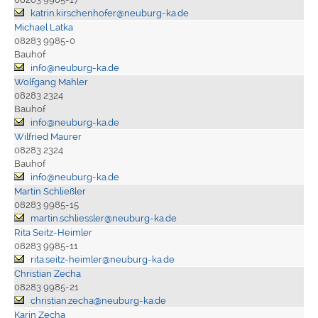
katrin.kirschenhofer@neuburg-ka.de
Michael Latka
08283 9985-0
Bauhof
info@neuburg-ka.de
Wolfgang Mahler
08283 2324
Bauhof
info@neuburg-ka.de
Wilfried Maurer
08283 2324
Bauhof
info@neuburg-ka.de
Martin Schließler
08283 9985-15
martin.schliessler@neuburg-ka.de
Rita Seitz-Heimler
08283 9985-11
rita.seitz-heimler@neuburg-ka.de
Christian Zecha
08283 9985-21
christian.zecha@neuburg-ka.de
Karin Zecha