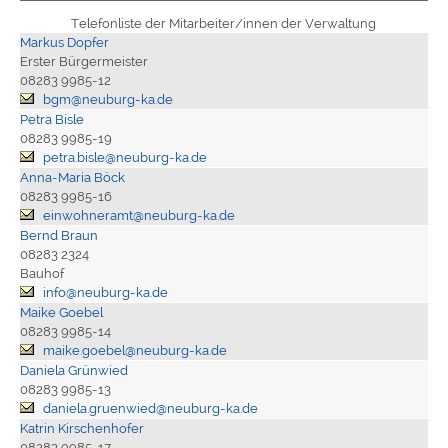
Telefonliste der Mitarbeiter/innen der Verwaltung
Markus Dopfer
Erster Bürgermeister
08283 9985-12
bgm@neuburg-ka.de
Petra Bisle
08283 9985-19
petra.bisle@neuburg-ka.de
Anna-Maria Böck
08283 9985-16
einwohneramt@neuburg-ka.de
Bernd Braun
08283 2324
Bauhof
info@neuburg-ka.de
Maike Goebel
08283 9985-14
maike.goebel@neuburg-ka.de
Daniela Grünwied
08283 9985-13
daniela.gruenwied@neuburg-ka.de
Katrin Kirschenhofer
08283 9985-17