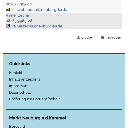
08283 9985-16
einwohneramt@neuburg-ka.de
Rainer Zecha
08283 9985-28
rainer.zecha@neuburg-ka.de
drucken
nach oben
Quicklinks
Kontakt
Inhaltsverzeichnis
Impressum
Datenschutz
Erklärung zur Barrierefreiheit
Markt Neuburg a.d.Kammel
Bergstr. 2