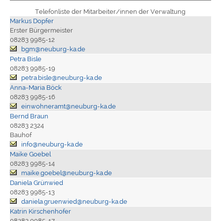
Telefonliste der Mitarbeiter/innen der Verwaltung
Markus Dopfer
Erster Bürgermeister
08283 9985-12
bgm@neuburg-ka.de
Petra Bisle
08283 9985-19
petra.bisle@neuburg-ka.de
Anna-Maria Böck
08283 9985-16
einwohneramt@neuburg-ka.de
Bernd Braun
08283 2324
Bauhof
info@neuburg-ka.de
Maike Goebel
08283 9985-14
maike.goebel@neuburg-ka.de
Daniela Grünwied
08283 9985-13
daniela.gruenwied@neuburg-ka.de
Katrin Kirschenhofer
08283 9985-17