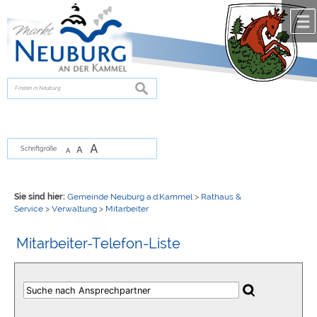
Zum Inhalt
,
zur Navigation
oder
zur Startseite
springen.
chließen
suchen
A
A
Schriftgröße
A
Sie sind hier:
Gemeinde Neuburg a.d.Kammel
>
Rathaus &
Service
>
Verwaltung
>
Mitarbeiter
Mitarbeiter-Telefon-Liste