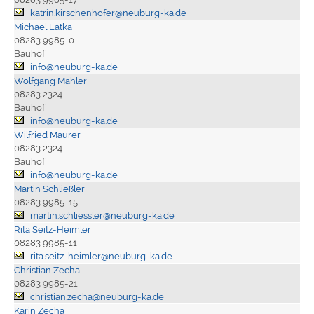
katrin.kirschenhofer@neuburg-ka.de
Michael Latka
08283 9985-0
Bauhof
info@neuburg-ka.de
Wolfgang Mahler
08283 2324
Bauhof
info@neuburg-ka.de
Wilfried Maurer
08283 2324
Bauhof
info@neuburg-ka.de
Martin Schließler
08283 9985-15
martin.schliessler@neuburg-ka.de
Rita Seitz-Heimler
08283 9985-11
rita.seitz-heimler@neuburg-ka.de
Christian Zecha
08283 9985-21
christian.zecha@neuburg-ka.de
Karin Zecha