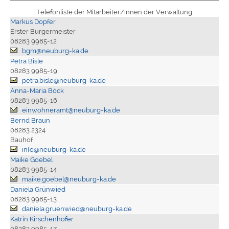
Telefonliste der Mitarbeiter/innen der Verwaltung
Markus Dopfer
Erster Bürgermeister
08283 9985-12
bgm@neuburg-ka.de
Petra Bisle
08283 9985-19
petra.bisle@neuburg-ka.de
Anna-Maria Böck
08283 9985-16
einwohneramt@neuburg-ka.de
Bernd Braun
08283 2324
Bauhof
info@neuburg-ka.de
Maike Goebel
08283 9985-14
maike.goebel@neuburg-ka.de
Daniela Grünwied
08283 9985-13
daniela.gruenwied@neuburg-ka.de
Katrin Kirschenhofer
08283 9985-17