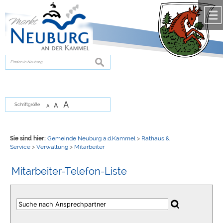
Zum Inhalt
,
zur Navigation
oder
zur Startseite
springen.
chließen
suchen
A
A
Schriftgröße
A
Sie sind hier:
Gemeinde Neuburg a.d.Kammel
>
Rathaus &
Service
>
Verwaltung
>
Mitarbeiter
Mitarbeiter-Telefon-Liste