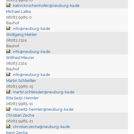
katrin.kirschenhofer@neuburg-ka.de
Michael Latka
08283 9985-0
Bauhof
info@neuburg-ka.de
Wolfgang Mahler
08283 2324
Bauhof
info@neuburg-ka.de
Wilfried Maurer
08283 2324
Bauhof
info@neuburg-ka.de
Martin Schließler
08283 9985-15
martin.schliessler@neuburg-ka.de
Rita Seitz-Heimler
08283 9985-11
rita.seitz-heimler@neuburg-ka.de
Christian Zecha
08283 9985-21
christian.zecha@neuburg-ka.de
Karin Zecha