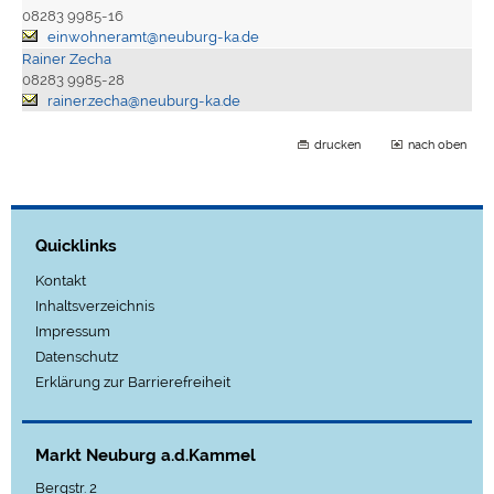
08283 9985-16
einwohneramt@neuburg-ka.de
Rainer Zecha
08283 9985-28
rainer.zecha@neuburg-ka.de
drucken
nach oben
Quicklinks
Kontakt
Inhaltsverzeichnis
Impressum
Datenschutz
Erklärung zur Barrierefreiheit
Markt Neuburg a.d.Kammel
Bergstr. 2