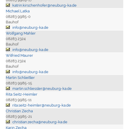
katrin.kirschenhofer@neuburg-ka.de
Michael Latka
08283 9985-0
Bauhof
info@neuburg-ka.de
Wolfgang Mahler
08283 2324
Bauhof
info@neuburg-ka.de
Wilfried Maurer
08283 2324
Bauhof
info@neuburg-ka.de
Martin Schließler
08283 9985-15
martin.schliessler@neuburg-ka.de
Rita Seitz-Heimler
08283 9985-11
rita.seitz-heimler@neuburg-ka.de
Christian Zecha
08283 9985-21
christian.zecha@neuburg-ka.de
Karin Zecha