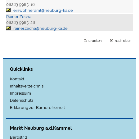
08283 9985-16
einwohneramt@neuburg-ka.de
Rainer Zecha
08283 9985-28
rainer.zecha@neuburg-ka.de
drucken
nach oben
Quicklinks
Kontakt
Inhaltsverzeichnis
Impressum
Datenschutz
Erklärung zur Barrierefreiheit
Markt Neuburg a.d.Kammel
Bergstr. 2