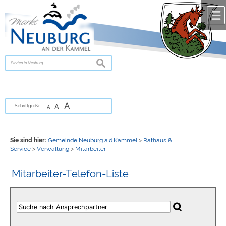
Zum Inhalt
,
zur Navigation
oder
zur Startseite
springen.
chließen
suchen
A
A
Schriftgröße
A
Sie sind hier:
Gemeinde Neuburg a.d.Kammel
>
Rathaus &
Service
>
Verwaltung
>
Mitarbeiter
Mitarbeiter-Telefon-Liste