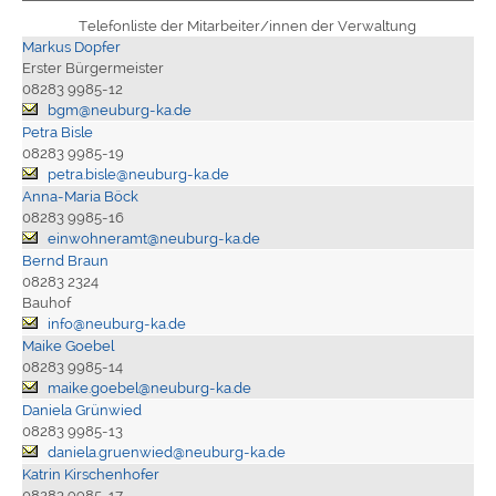
Telefonliste der Mitarbeiter/innen der Verwaltung
Markus Dopfer
Erster Bürgermeister
08283 9985-12
bgm@neuburg-ka.de
Petra Bisle
08283 9985-19
petra.bisle@neuburg-ka.de
Anna-Maria Böck
08283 9985-16
einwohneramt@neuburg-ka.de
Bernd Braun
08283 2324
Bauhof
info@neuburg-ka.de
Maike Goebel
08283 9985-14
maike.goebel@neuburg-ka.de
Daniela Grünwied
08283 9985-13
daniela.gruenwied@neuburg-ka.de
Katrin Kirschenhofer
08283 9985-17