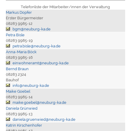
Telefonliste der Mitarbeiter/innen der Verwaltung
Markus Dopfer
Erster Bürgermeister
08283 9985-12
bgm@neuburg-ka.de
Petra Bisle
08283 9985-19
petra.bisle@neuburg-ka.de
Anna-Maria Böck
08283 9985-16
einwohneramt@neuburg-ka.de
Bernd Braun
08283 2324
Bauhof
info@neuburg-ka.de
Maike Goebel
08283 9985-14
maike.goebel@neuburg-ka.de
Daniela Grünwied
08283 9985-13
daniela.gruenwied@neuburg-ka.de
Katrin Kirschenhofer
08283 9985-17