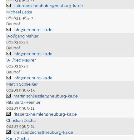
katrin.kirschenhofer@neuburg-ka.de
Michael Latka
08283 9985-0
Bauhof
info@neuburg-ka.de
Wolfgang Mahler
08283 2324
Bauhof
info@neuburg-ka.de
Wilfried Maurer
08283 2324
Bauhof
info@neuburg-ka.de
Martin Schließler
08283 9985-15
martin.schliessler@neuburg-ka.de
Rita Seitz-Heimler
08283 9985-11
rita.seitz-heimler@neuburg-ka.de
Christian Zecha
08283 9985-21
christian.zecha@neuburg-ka.de
Karin Zecha