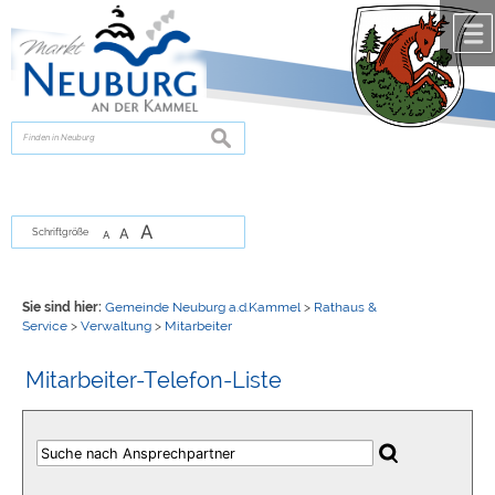
Zum Inhalt
,
zur Navigation
oder
zur Startseite
springen.
chließen
suchen
A
A
Schriftgröße
A
Sie sind hier:
Gemeinde Neuburg a.d.Kammel
>
Rathaus &
Service
>
Verwaltung
>
Mitarbeiter
Mitarbeiter-Telefon-Liste