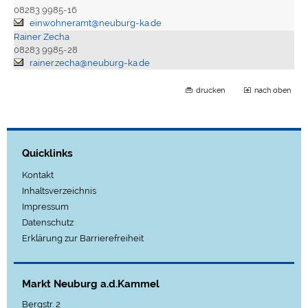
08283 9985-16
einwohneramt@neuburg-ka.de
Rainer Zecha
08283 9985-28
rainer.zecha@neuburg-ka.de
drucken
nach oben
Quicklinks
Kontakt
Inhaltsverzeichnis
Impressum
Datenschutz
Erklärung zur Barrierefreiheit
Markt Neuburg a.d.Kammel
Bergstr. 2