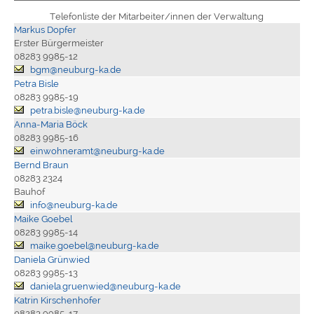
Telefonliste der Mitarbeiter/innen der Verwaltung
Markus Dopfer
Erster Bürgermeister
08283 9985-12
bgm@neuburg-ka.de
Petra Bisle
08283 9985-19
petra.bisle@neuburg-ka.de
Anna-Maria Böck
08283 9985-16
einwohneramt@neuburg-ka.de
Bernd Braun
08283 2324
Bauhof
info@neuburg-ka.de
Maike Goebel
08283 9985-14
maike.goebel@neuburg-ka.de
Daniela Grünwied
08283 9985-13
daniela.gruenwied@neuburg-ka.de
Katrin Kirschenhofer
08283 9985-17