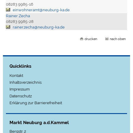
08283 9985-16
einwohneramt@neuburg-ka.de
Rainer Zecha
08283 9985-28
rainer.zecha@neuburg-ka.de
drucken
nach oben
Quicklinks
Kontakt
Inhaltsverzeichnis
Impressum
Datenschutz
Erklärung zur Barrierefreiheit
Markt Neuburg a.d.Kammel
Bergstr. 2