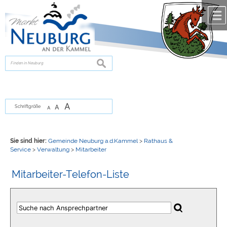
Zum Inhalt
,
zur Navigation
oder
zur Startseite
springen.
chließen
suchen
A
A
Schriftgröße
A
Sie sind hier:
Gemeinde Neuburg a.d.Kammel
>
Rathaus &
Service
>
Verwaltung
>
Mitarbeiter
Mitarbeiter-Telefon-Liste