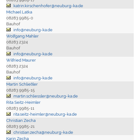
katrin.kirschenhofer@neuburg-ka.de
Michael Latka
08283 9985-0
Bauhof
info@neuburg-ka.de
Wolfgang Mahler
08283 2324
Bauhof
info@neuburg-ka.de
Wilfried Maurer
08283 2324
Bauhof
info@neuburg-ka.de
Martin Schließler
08283 9985-15
martin.schliessler@neuburg-ka.de
Rita Seitz-Heimler
08283 9985-11
rita.seitz-heimler@neuburg-ka.de
Christian Zecha
08283 9985-21
christian.zecha@neuburg-ka.de
Karin Zecha