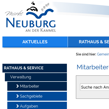
Zum Inhalt
,
zur Navigation
oder
zur Startseite
springen.
chließen
AKTUELLES
RATHAUS & S
Sie sind hier:
Gemein
Mitarbeiter
RATHAUS & SERVICE
Verwaltung
Mitarbeiter
Sachgebiete
Aufgaben