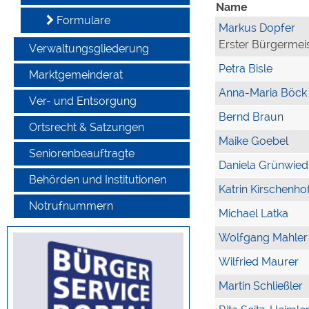
Name
Formulare
Markus Dopfer
Erster Bürgermei
Verwaltungsgliederung
Petra Bisle
Marktgemeinderat
Anna-Maria Böck
Ver- und Entsorgung
Bernd Braun
Ortsrecht & Satzungen
Maike Goebel
Seniorenbeauftragte
Daniela Grünwied
Behörden und Institutionen
Katrin Kirschenho
Notrufnummern
Michael Latka
Wolfgang Mahler
Wilfried Maurer
Martin Schließler