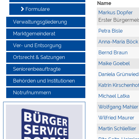
Name
Formulare
Markus Dopfer
Erster Bürgermei
Verwaltungsgliederung
Petra Bisle
Marktgemeinderat
Anna-Maria Böck
Ver- und Entsorgung
Bernd Braun
Ortsrecht & Satzungen
Maike Goebel
Seniorenbeauftragte
Daniela Grünwied
Behörden und Institutionen
Katrin Kirschenho
Notrufnummern
Michael Latka
Wolfgang Mahler
Wilfried Maurer
Martin Schließler