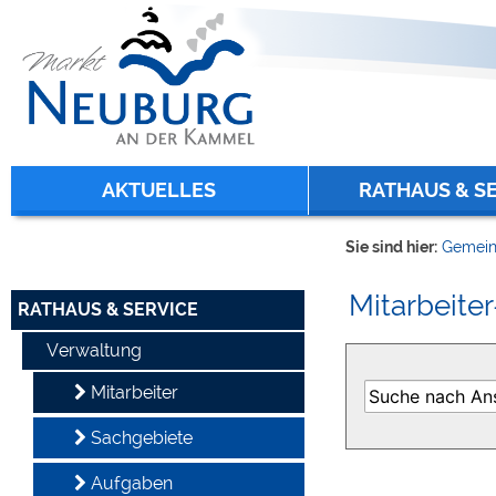
Zum Inhalt
,
zur Navigation
oder
zur Startseite
springen.
chließen
AKTUELLES
RATHAUS & S
Sie sind hier:
Gemein
Mitarbeiter
RATHAUS & SERVICE
Verwaltung
Mitarbeiter
Sachgebiete
Aufgaben