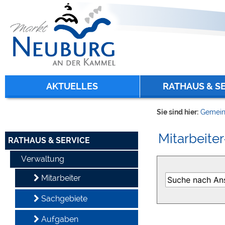
Zum Inhalt
,
zur Navigation
oder
zur Startseite
springen.
chließen
AKTUELLES
RATHAUS & S
Sie sind hier:
Gemein
Mitarbeiter
RATHAUS & SERVICE
Verwaltung
Mitarbeiter
Sachgebiete
Aufgaben