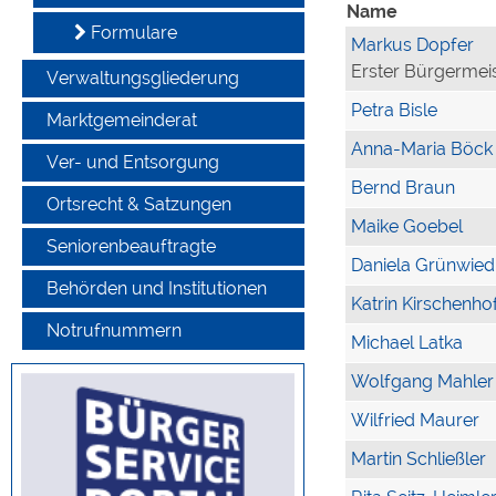
Name
Formulare
Markus Dopfer
Erster Bürgermei
Verwaltungsgliederung
Petra Bisle
Marktgemeinderat
Anna-Maria Böck
Ver- und Entsorgung
Bernd Braun
Ortsrecht & Satzungen
Maike Goebel
Seniorenbeauftragte
Daniela Grünwied
Behörden und Institutionen
Katrin Kirschenho
Notrufnummern
Michael Latka
Wolfgang Mahler
Wilfried Maurer
Martin Schließler