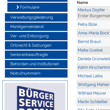
Name
Formulare
Markus Dopfer
Erster Bürgermei
Verwaltungsgliederung
Petra Bisle
Marktgemeinderat
Anna-Maria Böck
Ver- und Entsorgung
Bernd Braun
Ortsrecht & Satzungen
Maike Goebel
Seniorenbeauftragte
Daniela Grünwied
Behörden und Institutionen
Katrin Kirschenho
Notrufnummern
Michael Latka
Wolfgang Mahler
Wilfried Maurer
Martin Schließler