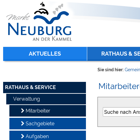
Zum Inhalt
,
zur Navigation
oder
zur Startseite
springen.
chließen
AKTUELLES
RATHAUS & S
Sie sind hier:
Gemein
Mitarbeiter
RATHAUS & SERVICE
Verwaltung
Mitarbeiter
Sachgebiete
Aufgaben