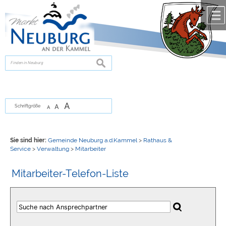
Zum Inhalt
,
zur Navigation
oder
zur Startseite
springen.
chließen
suchen
A
A
Schriftgröße
A
Sie sind hier:
Gemeinde Neuburg a.d.Kammel
>
Rathaus &
Service
>
Verwaltung
>
Mitarbeiter
Mitarbeiter-Telefon-Liste