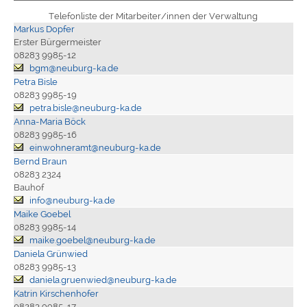
Telefonliste der Mitarbeiter/innen der Verwaltung
Markus Dopfer
Erster Bürgermeister
08283 9985-12
bgm@neuburg-ka.de
Petra Bisle
08283 9985-19
petra.bisle@neuburg-ka.de
Anna-Maria Böck
08283 9985-16
einwohneramt@neuburg-ka.de
Bernd Braun
08283 2324
Bauhof
info@neuburg-ka.de
Maike Goebel
08283 9985-14
maike.goebel@neuburg-ka.de
Daniela Grünwied
08283 9985-13
daniela.gruenwied@neuburg-ka.de
Katrin Kirschenhofer
08283 9985-17