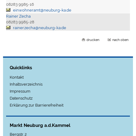
08283 9985-16
einwohneramt@neuburg-ka.de
Rainer Zecha
08283 9985-28
rainer.zecha@neuburg-ka.de
drucken
nach oben
Quicklinks
Kontakt
Inhaltsverzeichnis
Impressum
Datenschutz
Erklärung zur Barrierefreiheit
Markt Neuburg a.d.Kammel
Bergstr. 2