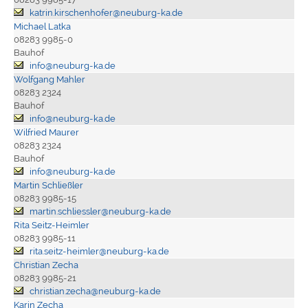
katrin.kirschenhofer@neuburg-ka.de
Michael Latka
08283 9985-0
Bauhof
info@neuburg-ka.de
Wolfgang Mahler
08283 2324
Bauhof
info@neuburg-ka.de
Wilfried Maurer
08283 2324
Bauhof
info@neuburg-ka.de
Martin Schließler
08283 9985-15
martin.schliessler@neuburg-ka.de
Rita Seitz-Heimler
08283 9985-11
rita.seitz-heimler@neuburg-ka.de
Christian Zecha
08283 9985-21
christian.zecha@neuburg-ka.de
Karin Zecha