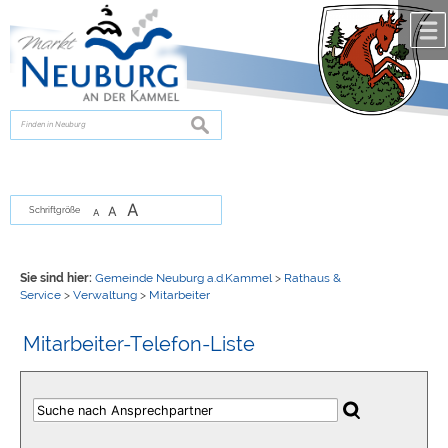
Zum Inhalt
,
zur Navigation
oder
zur Startseite
springen.
chließen
suchen
A
A
Schriftgröße
A
Sie sind hier:
Gemeinde Neuburg a.d.Kammel
>
Rathaus &
Service
>
Verwaltung
>
Mitarbeiter
Mitarbeiter-Telefon-Liste