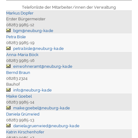
Telefonliste der Mitarbeiter/innen der Verwaltung
Markus Dopfer
Erster Bürgermeister
08283 9985-12
bgm@neuburg-ka.de
Petra Bisle
08283 9985-19
petra.bisle@neuburg-ka.de
Anna-Maria Böck
08283 9985-16
einwohneramt@neuburg-ka.de
Bernd Braun
08283 2324
Bauhof
info@neuburg-ka.de
Maike Goebel
08283 9985-14
maike.goebel@neuburg-ka.de
Daniela Grünwied
08283 9985-13
daniela.gruenwied@neuburg-ka.de
Katrin Kirschenhofer
08283 9985-17