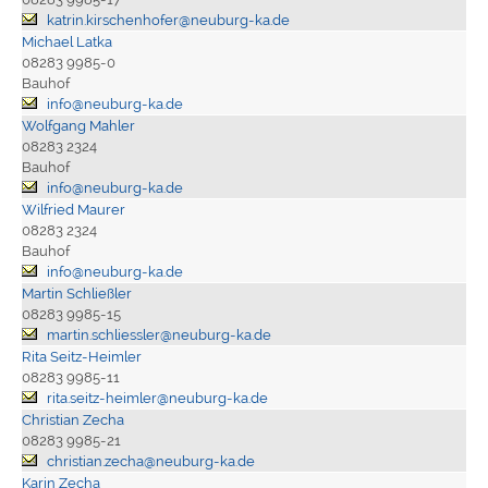
katrin.kirschenhofer@neuburg-ka.de
Michael Latka
08283 9985-0
Bauhof
info@neuburg-ka.de
Wolfgang Mahler
08283 2324
Bauhof
info@neuburg-ka.de
Wilfried Maurer
08283 2324
Bauhof
info@neuburg-ka.de
Martin Schließler
08283 9985-15
martin.schliessler@neuburg-ka.de
Rita Seitz-Heimler
08283 9985-11
rita.seitz-heimler@neuburg-ka.de
Christian Zecha
08283 9985-21
christian.zecha@neuburg-ka.de
Karin Zecha