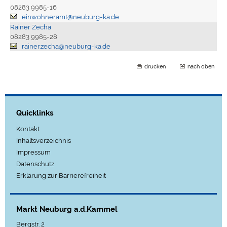
08283 9985-16
einwohneramt@neuburg-ka.de
Rainer Zecha
08283 9985-28
rainer.zecha@neuburg-ka.de
drucken
nach oben
Quicklinks
Kontakt
Inhaltsverzeichnis
Impressum
Datenschutz
Erklärung zur Barrierefreiheit
Markt Neuburg a.d.Kammel
Bergstr. 2