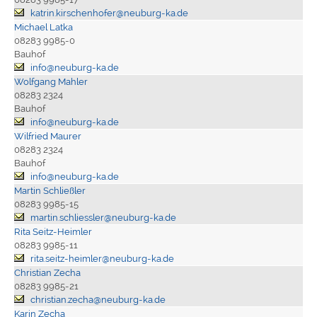
katrin.kirschenhofer@neuburg-ka.de
Michael Latka
08283 9985-0
Bauhof
info@neuburg-ka.de
Wolfgang Mahler
08283 2324
Bauhof
info@neuburg-ka.de
Wilfried Maurer
08283 2324
Bauhof
info@neuburg-ka.de
Martin Schließler
08283 9985-15
martin.schliessler@neuburg-ka.de
Rita Seitz-Heimler
08283 9985-11
rita.seitz-heimler@neuburg-ka.de
Christian Zecha
08283 9985-21
christian.zecha@neuburg-ka.de
Karin Zecha