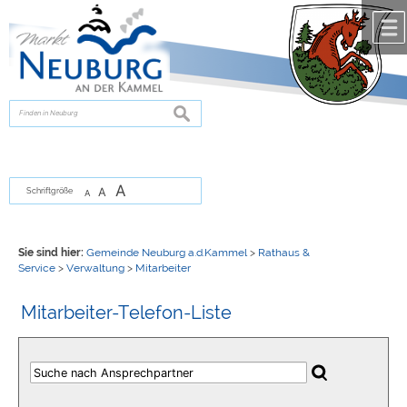
Zum Inhalt
,
zur Navigation
oder
zur Startseite
springen.
chließen
suchen
A
A
Schriftgröße
A
Sie sind hier:
Gemeinde Neuburg a.d.Kammel
>
Rathaus &
Service
>
Verwaltung
>
Mitarbeiter
Mitarbeiter-Telefon-Liste