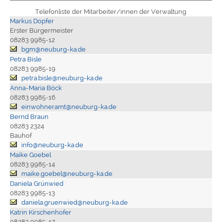
Telefonliste der Mitarbeiter/innen der Verwaltung
Markus Dopfer
Erster Bürgermeister
08283 9985-12
bgm@neuburg-ka.de
Petra Bisle
08283 9985-19
petra.bisle@neuburg-ka.de
Anna-Maria Böck
08283 9985-16
einwohneramt@neuburg-ka.de
Bernd Braun
08283 2324
Bauhof
info@neuburg-ka.de
Maike Goebel
08283 9985-14
maike.goebel@neuburg-ka.de
Daniela Grünwied
08283 9985-13
daniela.gruenwied@neuburg-ka.de
Katrin Kirschenhofer
08283 9985-17