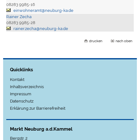
08283 9985-16
einwohneramt@neuburg-ka.de
Rainer Zecha
08283 9985-28
rainer.zecha@neuburg-ka.de
drucken
nach oben
Quicklinks
Kontakt
Inhaltsverzeichnis
Impressum
Datenschutz
Erklärung zur Barrierefreiheit
Markt Neuburg a.d.Kammel
Bergstr. 2